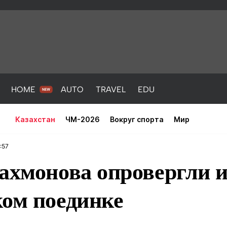
HOME
AUTO
TRAVEL
EDU
Казахстан
ЧМ-2026
Вокруг спорта
Мир
:57
Рахмонова опровергли
ком поединке
PORT
HEALTH
HOME
AUTO
Новости
порт
Новости
Новости