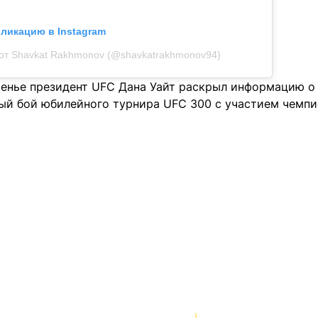
бликацию в Instagram
от Shavkat Rakhmonov (@shavkatrakhmonov94)
сенье президент UFC Дана Уайт раскрыл информацию о 
ный бой юбилейного турнира UFC 300 с участием чемп