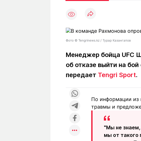
Статьи
Выгодно
В
Погода
Полезно
Т
Спецпроекты
Любопытно
Л
ч
Рейтинги
Гороскопы
Фото ©️ Tengrinews.kz / Турар Казангапов
Рецепты
Менеджер бойца UFC Ш
об отказе выйти на бой
О проекте
передает
Tengri Sport
.
По информации из 
Редакция
Ре
травмы и предложе
+7 (777) 001 44 99
"Мы не знаем,
мы от такого 