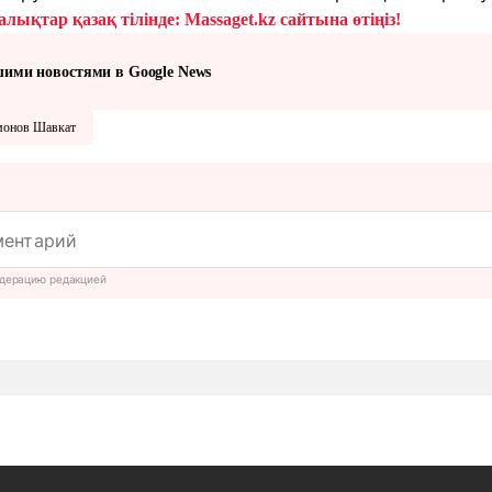
лықтар қазақ тілінде: Massaget.kz сайтына өтіңіз!
шими новостями в Google News
монов Шавкат
дерацию редакцией