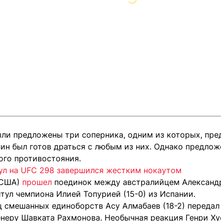
ыли предложены три соперника, одним из которых, пр
ин был готов драться с любым из них. Однако предлож
ого противостояния.
тул на UFC 298 завершился жестким нокаутом
(США)
прошел
поединок между австралийцем Александр
тул чемпиона Илией Топурией (15-0) из Испании.
ц смешанных единоборств Асу Алмабаев (18-2) передал
неру Шавката Рахмонова. Необычная реакция Генри Х