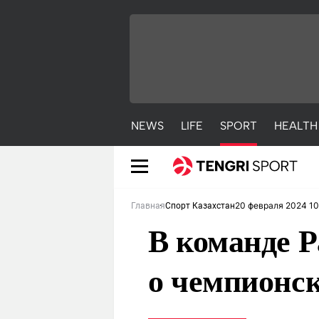
NEWS
LIFE
SPORT
HEALTH
20 февраля 2024 10
Главная
Спорт Казахстан
В команде 
о чемпионс
NEWS
LIFE
S
Новости
Красиво
С