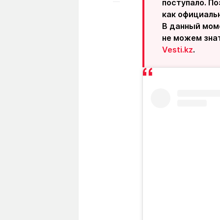
поступало. По
как официаль
В данный мом
не можем знат
Vesti.kz
.