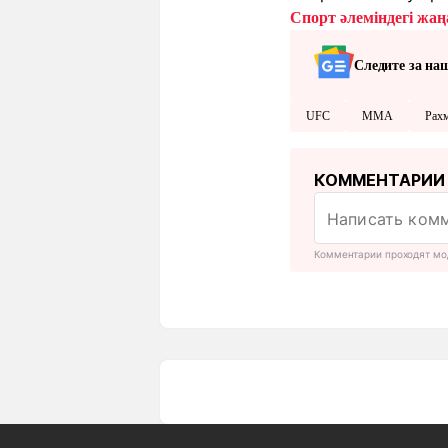
Спорт әлеміндегі жаңа
Следите за на
UFC
ММА
Рах
КОММЕНТАРИИ
Комментарии проходят мо