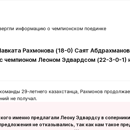
Статьи
округ спорта
Статьи
Полезное
ренды
Блоги
ига
Обзоры
емпионов
Спецпроек
авката Рахмонова (18-0) Саят Абдрахмано
 с чемпионом Леоном Эдвардсом (22-3-0-1) 
Контакты редакции
Вакансии
Реклама
Пресс-центр
команды 29-летнего казахстанца, Рахмонов продолжае
клама
ний не получал.
+7 (700) 3 888 188
 кого именно предлагали Леону Эдвардсу в соперники
предложения не отказывались, так как нам такое пр