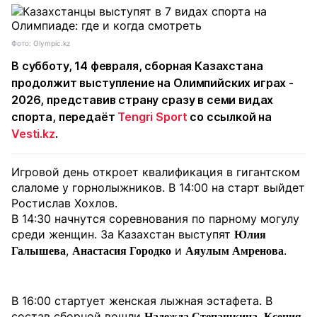
Фото: Olympic.kz
В субботу, 14 февраля, сборная Казахстана
продолжит выступление на Олимпийских играх -
2026, представив страну сразу в семи видах
спорта, передаёт
Tengri Sport
со ссылкой на
Vesti.kz
.
Игровой день откроет квалификация в гигантском
слаломе у горнолыжников. В 14:00 на старт выйдет
Ростислав Хохлов.
В 14:30 начнутся соревнования по парному могулу
среди женщин. За Казахстан выступят
Юлия
,
и
.
Галышева
Анастасия Городко
Аяулым Амренова
В 16:00 стартует женская лыжная эстафета. В
состав сборной вошли
,
Надежда Степашкина
Ксения