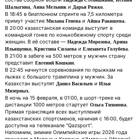
,
и
.
Шалыгина
Анна Мельник
Дарья Ряжко
В 18:45 в биатлонном спринте на 7,5 километра
примут участие
и
.
Милана Генева
Айша Ракишева
В 20:00 казахстанская команда выступит в
командной гонке по конькобежному спорту среди
женщин. В её составе —
,
Надежда Морозова
Арина
,
и
.
Ильященко
Кристина Силаева
Елизавета Голубева
В 21:00 в забеге на 500 метров у мужчин страну
представит
.
Евгений Кошкин
В 22:45 начнутся соревнования по прыжкам на
лыжах с большого трамплина у мужчин. За
Казахстан выступят
и
Данил Васильев
Илья
.
Мизерных
В ночь на 15 февраля, в 01:00, в шорт-треке на
дистанции 1000 метров стартует
.
Ольга Тихонова
Прямая трансляция всех выступлений
казахстанских спортсменов, начиная с 16:00, будет
доступна на телеканале "Qazsport".
Напомним, зимние Олимпийские игры 2026 года