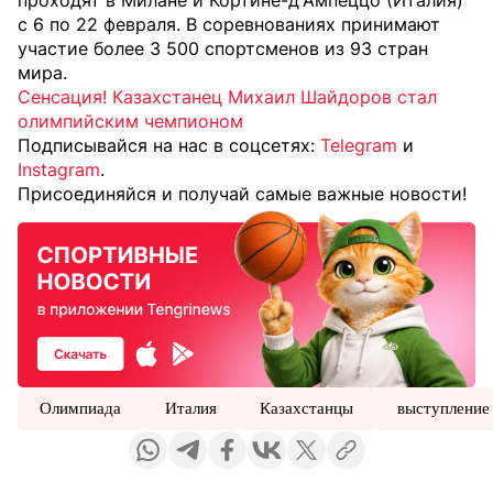
проходят в Милане и Кортине-д'Ампеццо (Италия)
с 6 по 22 февраля. В соревнованиях принимают
участие более 3 500 спортсменов из 93 стран
мира.
Сенсация! Казахстанец Михаил Шайдоров стал
олимпийским чемпионом
Подписывайся на нас в соцсетях:
Telegram
и
Instagram
.
Присоединяйся и получай самые важные новости!
Олимпиада
Италия
Казахстанцы
выступление