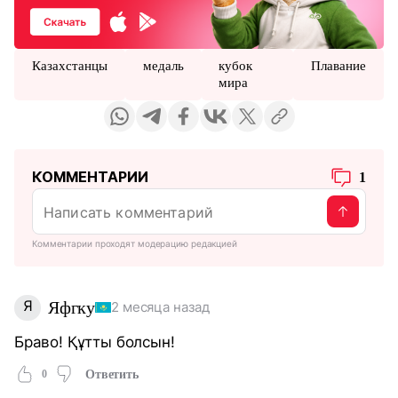
Казахстанцы
медаль
кубок
Плавание
мира
КОММЕНТАРИИ
1
Комментарии проходят модерацию редакцией
Я
Яфгку
2 месяца назад
Браво! Құтты болсын!
0
Ответить