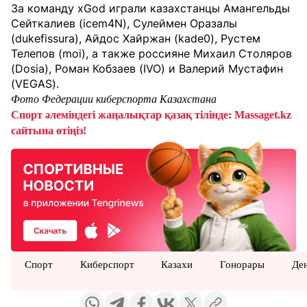
За команду xGod играли казахстанцы Амангельды
Сейткалиев (icem4N), Сулеймен Оразалы
(dukefissura), Айдос Хайржан (kade0), Рустем
Телепов (moi), а также россияне Михаил Столяров
(Dosia), Роман Кобзаев (IVO) и Валерий Мустафин
(VEGAS).
Фото Федерации киберспорта Казахстана
Спорт әлеміндегі жаңалықтар қазақ тілінде: Massaget.kz
сайтына өтіңіз!
Спорт
Киберспорт
Казахи
Гонорары
Де