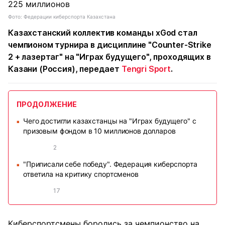
Фото: Федерации киберспорта Казахстана
Казахстанский коллектив команды xGod стал
чемпионом турнира в дисциплине "Counter-Strike
2 + лазертаг" на "Играх будущего", проходящих в
Казани (Россия), передает
Tengri Sport
.
ПРОДОЛЖЕНИЕ
Чего достигли казахстанцы на "Играх будущего" с
■
призовым фондом в 10 миллионов долларов
2
"Приписали себе победу". Федерация киберспорта
■
ответила на критику спортсменов
17
Киберспортсмены боролись за чемпионство на