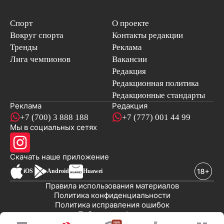
Спорт
О проекте
Вокруг спорта
Контакты редакции
Тренды
Реклама
Лига чемпионов
Вакансии
Редакция
Редакционная политика
Редакционные стандарты
Реклама
Редакция
+7 (700) 3 888 188
+7 (777) 001 44 99
Мы в социальных сетях
новостей
Скачать наше
приложение
iOS
Android
Huawei
Правила использования материалов
Политика конфиденциальности
Политика исправления ошибок
Публичная оферта
© 2008-2026 ТОО «EML»