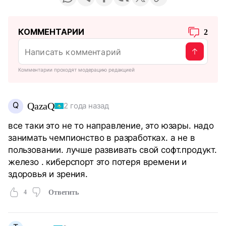
КОММЕНТАРИИ
2
Комментарии проходят модерацию редакцией
Q
QazaQ
2 года назад
все таки это не то направление, это юзары. надо
занимать чемпионство в разработках. а не в
пользовании. лучше развивать свой софт.продукт.
железо . киберспорт это потеря времени и
здоровья и зрения.
4
Ответить