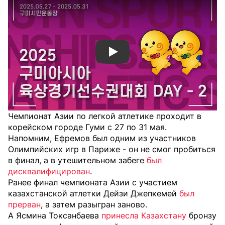
Смотреть видео YouTube
Чемпионат Азии по легкой атлетике проходит в
корейском городе Гуми с 27 по 31 мая.
Напомним, Ефремов был одним из участников
Олимпийских игр в Париже - он не смог пробиться
в финал, а в утешительном забеге
был
дисквалифицирован
.
Ранее финал чемпионата Азии с участием
казахстанской атлетки Дейзи Джепкемей
был
прерван
, а затем разыгран заново.
А Ясмина Токсанбаева
принесла Казахстану
бронзу