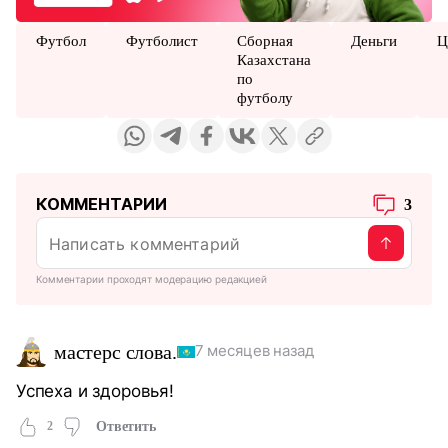
Футбол
Футболист
Сборная
Деньги
Ц
Казахстана
по
футболу
КОММЕНТАРИИ
3
Комментарии проходят модерацию редакцией
мастерс слова.
7 месяцев назад
Успеха и здоровья!
2
Ответить