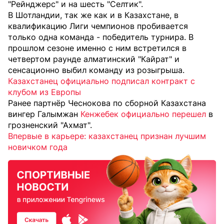
"Рейнджерс" и на шесть "Селтик".
В Шотландии, так же как и в Казахстане, в
квалификацию Лиги чемпионов пробивается
только одна команда - победитель турнира. В
прошлом сезоне именно с ним встретился в
четвертом раунде алматинский "Кайрат" и
сенсационно выбил команду из розыгрыша.
Казахстанец официально подписал контракт с
клубом из Европы
Ранее партнёр Чеснокова по сборной Казахстана
вингер Галымжан
Кенжебек официально перешел
в
грозненский "Ахмат".
Впервые в карьере: казахстанец признан лучшим
новичком года