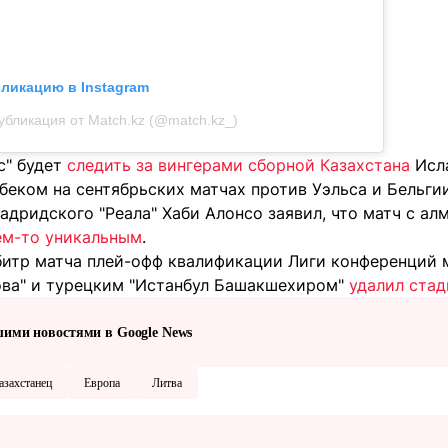
бликацию в Instagram
убликация от Match.kz (@match.kz_)
с" будет
следить за вингерами сборной Казахстана
Исл
еком на сентябрьских матчах против Уэльса и Бельгии
адридского "Реала" Хаби Алонсо заявил, что матч с ал
ем-то уникальным
.
битр матча плей-офф квалификации Лиги конференций
ова" и турецким "Истанбул Башакшехиром"
удалил ста
шими новостями в Google News
азахстанец
Европа
Литва