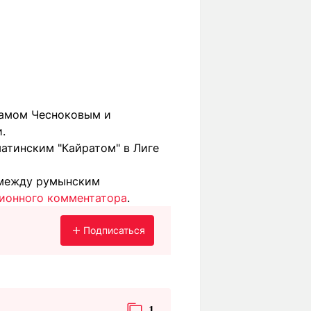
амом Чесноковым и
.
матинским "Кайратом" в Лиге
 между румынским
дионного комментатора
.
Подписаться
1