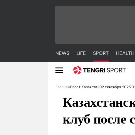
NEWS
LIFE
SPORT
HEALTH
02 сентября 2025 0
Главная
Спорт Казахстан
Казахстанс
клуб после 
NEWS
LIFE
S
Новости
Красиво
С