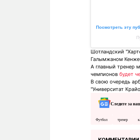
Посмотреть эту пу
П
Шотландский "Харт
Галымжаном Кенжеб
А главный тренер м
чемпионов
будет ч
В свою очередь ар
"Университат Край
Следите за на
Футбол
тренер
к
КОММЕНТАРИИ