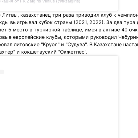
кация от FK Žalgiris Vilnius (@fkzalgiris)
е Литвы, казахстанец три раза приводил клуб к чемпионс
жды выигрывал кубок страны (2021, 2022). За два тура
ет 5 место в турнирной таблице, имея в активе 40 очк
ервые европейские клубы, которыми руководил Чебурин
овал литовские "Круоя" и "Судува". В Казахстане наста
ахтер" и кокшетауский "Окжетпес".