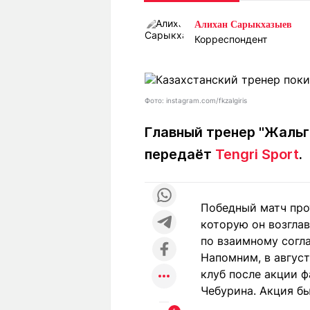
Статьи
Выгодно
В
Алихан Сарыкхазыев
Погода
Полезно
Т
Корреспондент
Спецпроекты
Любопытно
Л
ч
Рейтинги
Гороскопы
Рецепты
Фото: instagram.com/fkzalgiris
Главный тренер "Жальг
передаёт
Tengri Sport
.
О проекте
Победный матч прот
Редакция
Ре
которую он возглав
+7 (777) 001 44 99
по взаимному согл
Напомним, в авгус
клуб после акции 
Чебурина. Акция б