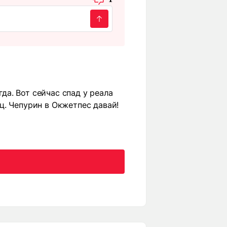
гда. Вот сейчас спад у реала
ц. Чепурин в Окжетпес давай!