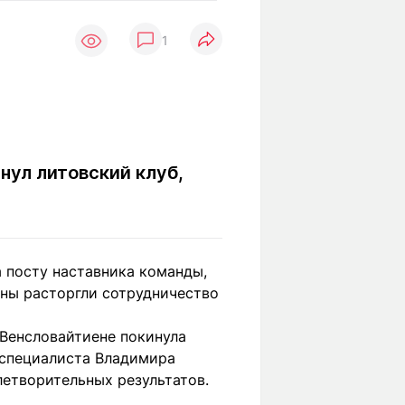
Вокруг света
Образование
1
Путевые
Учебные
заметки
заведения
Маршруты
ты
Заилийского
Алатау
нул литовский клуб,
Светлая тема
а посту наставника команды,
Мы в социальных сетях
оны расторгли сотрудничество
 Венсловайтиене покинула
 специалиста Владимира
летворительных результатов.