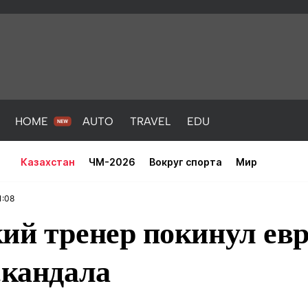
HOME
AUTO
TRAVEL
EDU
Казахстан
ЧМ-2026
Вокруг спорта
Мир
1:08
кий тренер покинул ев
скандала
PORT
HEALTH
HOME
AUTO
Новости
порт
Новости
Новости