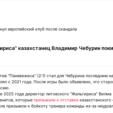
Статьи
округ спорта
Статьи
Полезное
ренды
Блоги
ига
Обзоры
емпионов
Спецпроек
ириса" казахстанец Владимир Чебурин поки
Контакты редакции
Вакансии
Реклама
Пресс-центр
ив "Паневежиса" (2:1) стал для Чебурина последним н
клама
лял с 2021 года. После игры было объявлено, что стор
+7 (700) 3 888 188
асию.
те 2025 года директор литовского "Жальгириса" Вилма
фанатов, которые
призывали к отставке
казахстанского
ыла призывом к бойкоту тренера команды из-за неудов