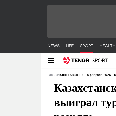
NEWS
LIFE
SPORT
HEALTH
16 февраля 2025 01
Главная
Спорт Казахстан
Казахстанск
выиграл ту
NEWS
LIFE
S
Новости
Красиво
С