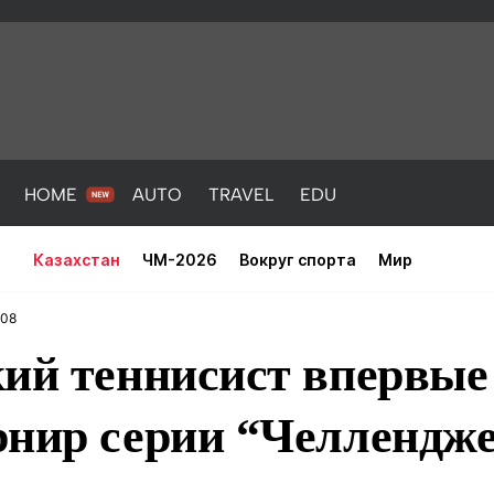
HOME
AUTO
TRAVEL
EDU
Казахстан
ЧМ-2026
Вокруг спорта
Мир
:08
ий теннисист впервые 
рнир серии “Челлендже
PORT
HEALTH
HOME
AUTO
Новости
порт
Новости
Новости