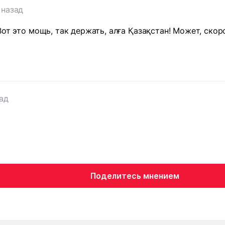
 назад
Вот это мощь, так держать, алға Қазақстан! Может, ско
зад
Поделитесь мнением