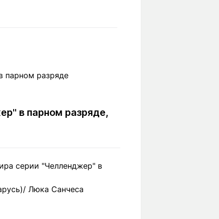
Вокруг света
Образование
Путевые
Учебные
заметки
заведения
Маршруты
ты
Заилийского
Алатау
ер" в парном разряде,
Светлая тема
Мы в социальных сетях
ира серии "Челленджер" в
арусь)/ Люка Санчеса