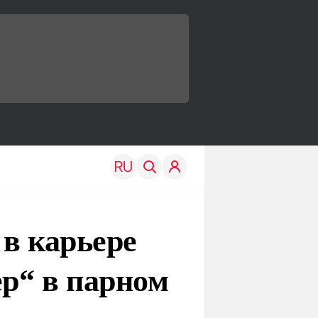
в карьере
р“ в парном
TRAVEL
EDU
Моя страна
Новости