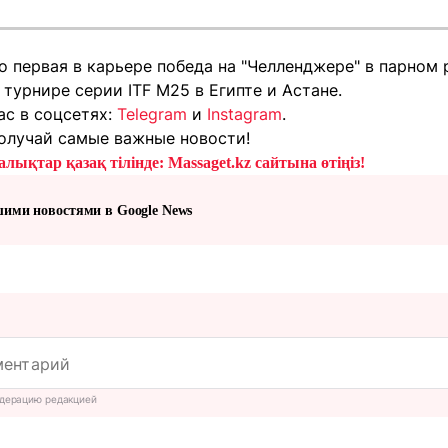
о первая в карьере победа на "Челленджере" в парном 
 турнире серии ITF M25 в Египте и Астане.
ас в соцсетях:
Telegram
и
Instagram
.
олучай самые важные новости!
лықтар қазақ тілінде: Massaget.kz сайтына өтіңіз!
шими новостями в Google News
дерацию редакцией