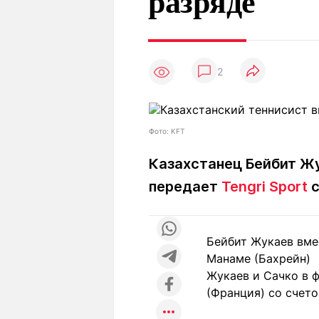
разряде
Статьи
Выгодно
В
Погода
Полезно
Т
Спецпроекты
Любопытно
Л
ч
2
Рейтинги
Гороскопы
Рецепты
Фото: KFT
Казахстанец Бейбит Жу
О проекте
передает
Tengri Sport
с
Редакция
Ре
Бейбит Жукаев вме
+7 (777) 001 44 99
Манаме (Бахрейн)
Жукаев и Сачко в 
(Франция) со счетом