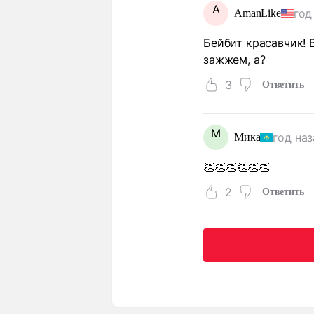
A
год
AmanLike
Бейбит красавчик! 
зажжем, а?
3
Ответить
М
год на
Мика
👏👏👏👏👏👏
2
Ответить