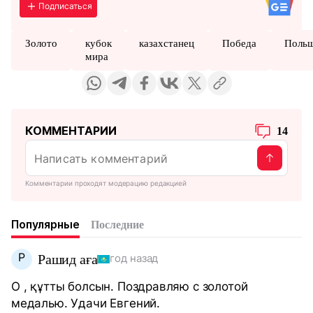
Подписаться
Золото
кубок
казахстанец
Победа
Поль
мира
КОММЕНТАРИИ
14
Комментарии проходят модерацию редакцией
Популярные
Последние
Р
Рашид аға
год назад
О , құтты болсын. Поздравляю с золотой
медалью. Удачи Евгений.