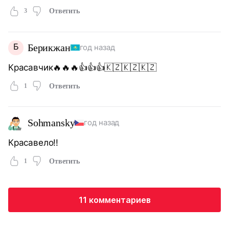
3
Ответить
Б
Берикжан
год назад
Красавчик🔥🔥🔥👍👍👍🇰🇿🇰🇿🇰🇿
1
Ответить
Sohmansky
год назад
Красавело!!
1
Ответить
11 комментариев