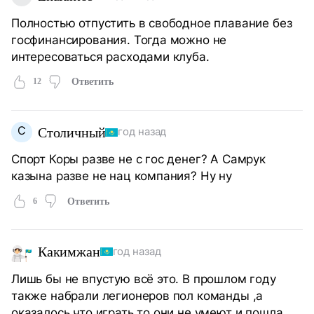
Полностью отпустить в свободное плавание без
госфинансирования. Тогда можно не
интересоваться расходами клуба.
12
Ответить
С
Столичный
год назад
Спорт Коры разве не с гос денег? А Самрук
казына разве не нац компания? Ну ну
6
Ответить
Какимжан
год назад
Лишь бы не впустую всё это. В прошлом году
также набрали легионеров пол команды ,а
оказалось,что играть то они не умеют и пошла