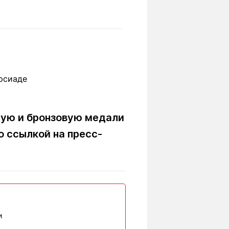
Вокруг света
Образование
Путевые
Учебные
заметки
заведения
Маршруты
ты
Заилийского
Алатау
ную и бронзовую медали
Светлая тема
о ссылкой на пресс-
Мы в социальных сетях
и