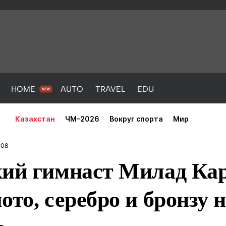
HOME
AUTO
TRAVEL
EDU
Казахстан
ЧМ-2026
Вокруг спорта
Мир
:08
кий гимнаст Милад Ка
ото, серебро и бронзу 
PORT
HEALTH
HOME
AUTO
Новости
порт
Новости
Новости