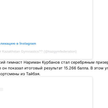
бликацию в Instagram
т Kazakhstan Gymnastics?? (@kazgymfederation)
кий гимнаст Нариман Курбанов стал серебряным призе
 он показал итоговый результат 15.266 балла. В этом 
портсмены из Тайбэя.