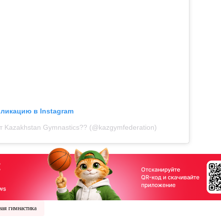
бликацию в Instagram
т Kazakhstan Gymnastics?? (@kazgymfederation)
ая гимнастика