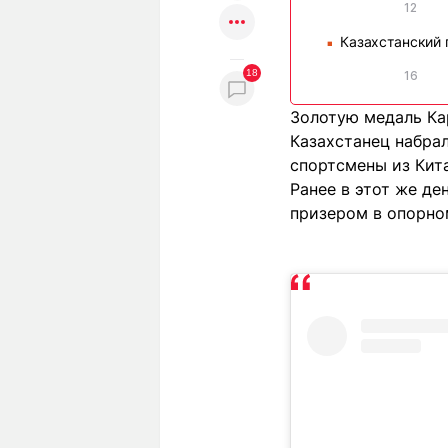
12
Казахстанский 
■
18
16
Золотую медаль Кар
Казахстанец набрал
спортсмены из Кита
Ранее в этот же д
призером в опорно