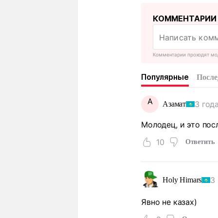
КОММЕНТАРИИ
Комментарии проходят мо
Популярные
После
А
3 год
Азамат
Молодец, и это пос
10
Ответить
3
Holy Himars
Явно не казах)