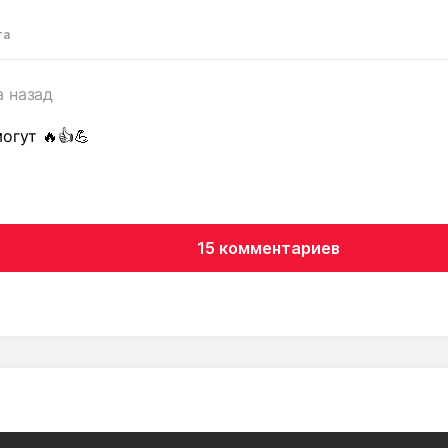
та
а назад
огут 🔥👍💪
15 комментариев