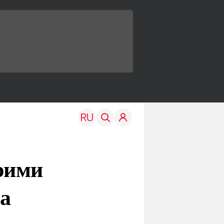
рими
на
TRAVEL
EDU
Моя страна
Новости