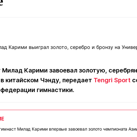
е
Статьи
округ спорта
Статьи
Полезное
ренды
Блоги
ига
Обзоры
емпионов
Спецпроек
 Милад Карими завоевал золотую, серебря
Контакты редакции
Вакансии
Реклама
Пресс-центр
 в китайском Чэнду, передает
Tengri Sport
с
 федерации гимнастики.
клама
+7 (700) 3 888 188
ИЕ
гимнаст Милад Карими впервые завоевал золото чемпионата Ази