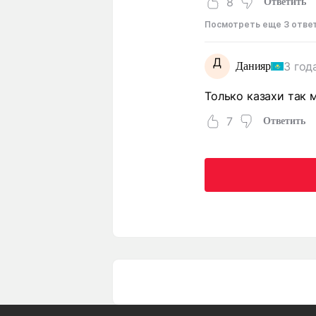
8
Ответить
Посмотреть еще 3 отве
Д
3 год
Данияр
Только казахи так м
7
Ответить