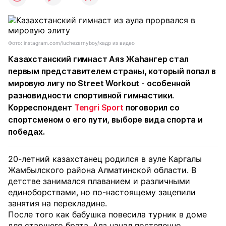
Фото: instagram.com/luchezarnyboy/кадр из видео
Казахстанский гимнаст Аяз Жаhангер стал
первым представителем страны, который попал в
мировую лигу по Street Workout - особенной
разновидности спортивной гимнастики.
Корреспондент
Tengri Sport
поговорил со
спортсменом о его пути, выборе вида спорта и
победах.
20-летний казахстанец родился в ауле Каргалы
Жамбылского района Алматинской области. В
детстве занимался плаванием и различными
единоборствами, но по-настоящему зацепили
занятия на перекладине.
После того как бабушка повесила турник в доме
для старшего брата, Аяз начал постепенно