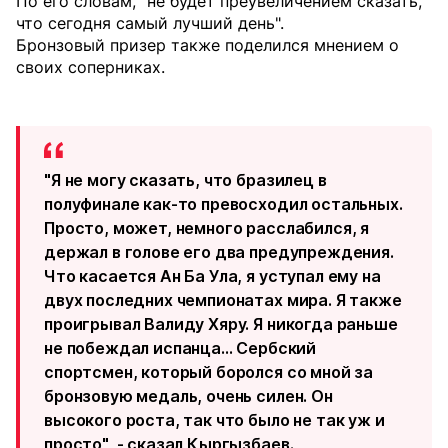
По его словам, "не будет преувеличением сказать,
что сегодня самый лучший день".
Бронзовый призер также поделился мнением о
своих соперниках.
"Я не могу сказать, что бразилец в
полуфинале как-то превосходил остальных.
Просто, может, немного расслабился, я
держал в голове его два предупреждения.
Что касается Ан Ба Ула, я уступал ему на
двух последних чемпионатах мира. Я также
проигрывал Валиду Хяру. Я никогда раньше
не побеждал испанца... Сербский
спортсмен, который боролся со мной за
бронзовую медаль, очень силен. Он
высокого роста, так что было не так уж и
просто", - сказал Кыргызбаев.