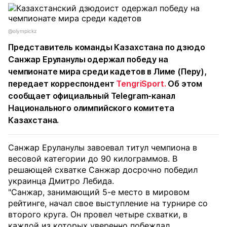
@olympickz
Представитель команды Казахстана по дзюдо
Санжар Еруланулы одержал победу на
чемпионате мира среди кадетов в Лиме (Перу),
передает корреспондент
TengriSport.
Об этом
сообщает официальный Telegram-канал
Национального олимпийского комитета
Казахстана.
Санжар Еруланулы завоевал титул чемпиона в
весовой категории до 90 килограммов. В
решающей схватке Санжар досрочно победил
украинца Дмитро Лебида.
"Санжар, занимающий 5-е место в мировом
рейтинге, начал свое выступление на турнире со
второго круга. Он провел четыре схватки, в
каждой из которых уверенно побеждал