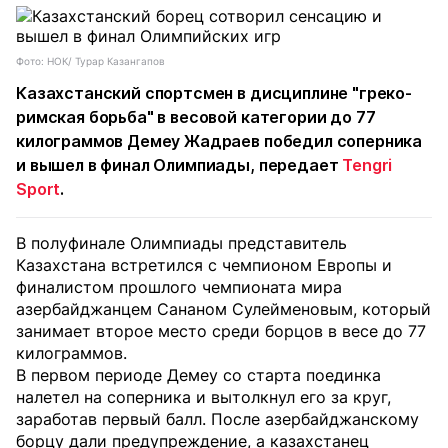
Фото: НОК/ Турар Казангапов
Казахстанский спортсмен в дисциплине "греко-
римская борьба" в весовой категории до 77
килограммов Демеу Жадраев победил соперника
и вышел в финал Олимпиады, передает
Tengri
Sport
.
В полуфинале Олимпиады представитель
Казахстана встретился с чемпионом Европы и
финалистом прошлого чемпионата мира
азербайджанцем Сананом Сулейменовым, который
занимает второе место среди борцов в весе до 77
килограммов.
В первом периоде Демеу со старта поединка
налетел на соперника и вытолкнул его за круг,
заработав первый балл. После азербайджанскому
борцу дали предупреждение, а казахстанец