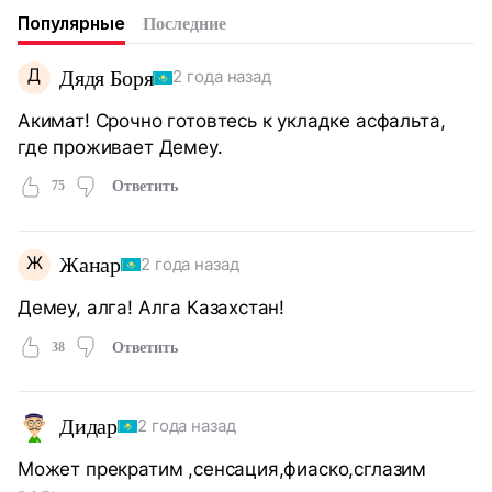
Популярные
Последние
Д
Дядя Боря
2 года назад
Акимат! Срочно готовтесь к укладке асфальта,
где проживает Демеу.
75
Ответить
Ж
Жанар
2 года назад
Демеу, алга! Алга Казахстан!
38
Ответить
Дидар
2 года назад
Может прекратим ,сенсация,фиаско,сглазим