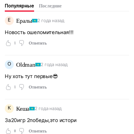
Популярные
Последние
Е
Ералы
2 года назад
Новость ошеломительная!!!
1
Ответить
O
Oldman
2 года назад
Ну хоть тут первые😎
1
Ответить
К
Кеша
2 года назад
За20игр 2победы,это истори
0
Ответить