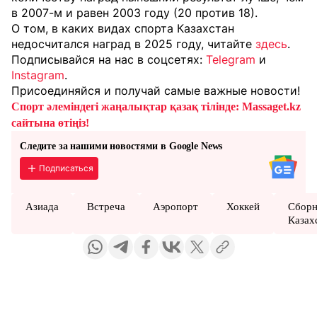
в 2007-м и равен 2003 году (20 против 18).
О том, в каких видах спорта Казахстан
недосчитался наград в 2025 году, читайте
здесь
.
Подписывайся на нас в соцсетях:
Telegram
и
Instagram
.
Присоединяйся и получай самые важные новости!
Спорт әлеміндегі жаңалықтар қазақ тілінде: Massaget.kz
сайтына өтіңіз!
Следите за нашими новостями в Google News
Подписаться
Азиада
Встреча
Аэропорт
Хоккей
Сборн
Казах