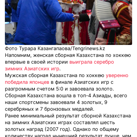
Фото Турара Казангапаова/Tengrinews.kz
Напомним, женская сборная Казахстана по хоккею
впервые в своей истории
выиграла серебро
зимних Азиатских игр
.
Мужская сборная Казахстана по хоккею
уверенно
победила японцев
в финале Азиатских игр с
разгромным счетом 5:0 и завоевала золото.
Сборная Казахстана вошла в топ-4 Азиады, всего
наши спортсмены завоевали 4 золотых, 9
серебряных и 7 бронзовых медалей.
Ранее минимальный результат сборной Казахстана
на зимних Азиатских играх составлял шесть
золотых наград (2007 год). Однако по общему
количеству наград нынешний результат лучше, чем