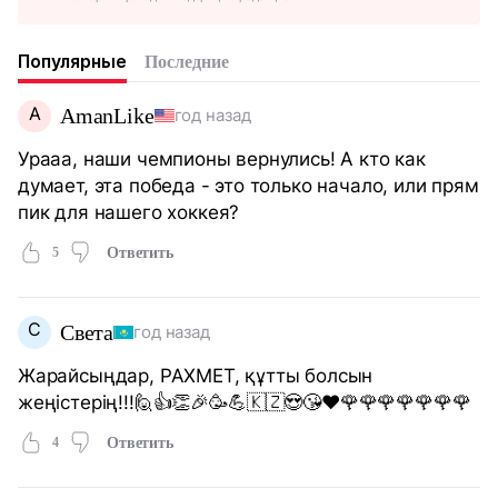
Популярные
Последние
A
AmanLike
год назад
Урааа, наши чемпионы вернулись! А кто как
думает, эта победа - это только начало, или прям
пик для нашего хоккея?
5
Ответить
С
Света
год назад
Жарайсыңдар, РАХМЕТ, құтты болсын
жеңістерің!!!🙋👍👏🎉🥳💪🇰🇿😍😘❤️🌹🌹🌹🌹🌹🌹🌹
4
Ответить