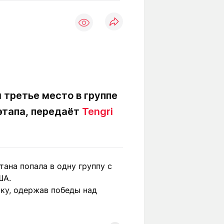
Вокруг света
Образование
Путевые
Учебные
заметки
заведения
Маршруты
ты
Заилийского
Алатау
 третье место в группе
этапа, передаёт
Tengri
Светлая тема
Мы в социальных сетях
тана попала в одну группу с
ША.
ку, одержав победы над