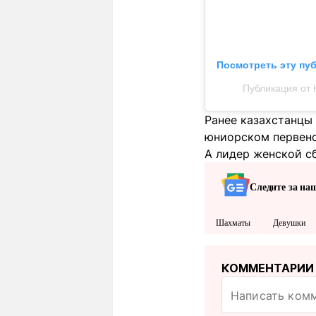
Посмотреть эту пу
Публикация от 
Ранее казахстанцы
юниорском первенс
А лидер женской с
Следите за на
Шахматы
Девушки
КОММЕНТАРИИ