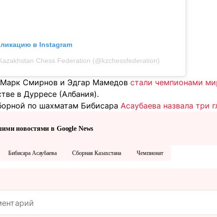
бликацию в Instagram
Kazakhstan Chess Federation (@kzchessfederation)
 Марк Смирнов и Эдгар Мамедов
стали чемпионами ми
тве в Дурресе (Албания).
борной по шахматам Бибисара
Асаубаева назвала три 
шими новостями в Google News
Бибисара Асаубаева
Сборная Казахстана
Чемпионат