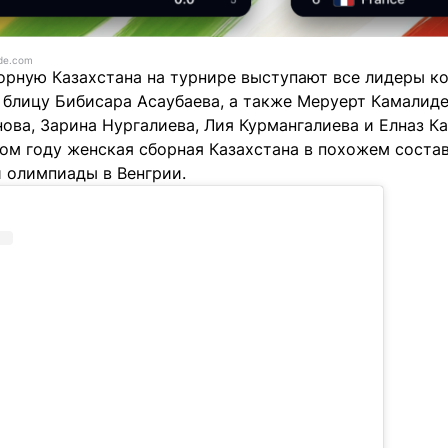
de.com
борную Казахстана на турнире выступают все лидеры к
 блицу Бибисара Асаубаева, а также Меруерт Камалиде
ова, Зарина Нургалиева, Лия Курмангалиева и Елназ Ка
ом году женская сборная Казахстана в похожем соста
 олимпиады в Венгрии.