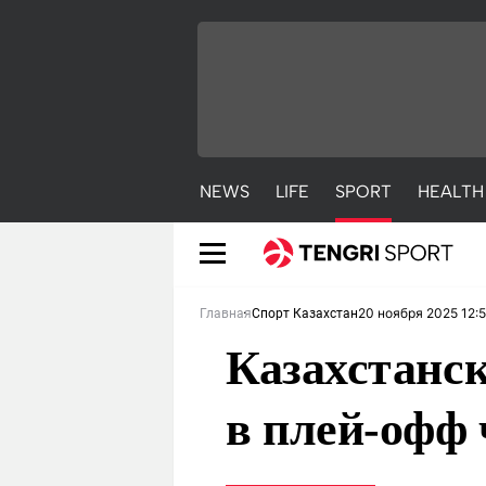
NEWS
LIFE
SPORT
HEALTH
20 ноября 2025 12:
Главная
Спорт Казахстан
Казахстанс
в плей-офф
NEWS
LIFE
S
Новости
Красиво
С