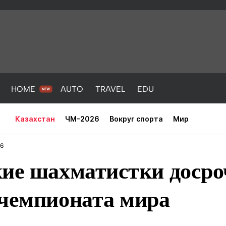
HOME
AUTO
TRAVEL
EDU
Казахстан
ЧМ-2026
Вокруг спорта
Мир
56
кие шахматистки доср
 чемпионата мира
PORT
HEALTH
HOME
AUTO
Новости
порт
Новости
Новости