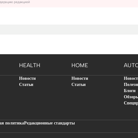
дерацию редакцией
HEALTH
HOME
AUT
Новости
Новости
Новос
Статьи
Статьи
Полезн
Блоги
Обзор
Спецп
ая политика
Редакционные стандарты