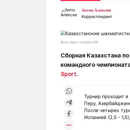
Статьи
Выгодно
В
Антон Алексеев
Погода
Полезно
Т
Корреспондент
Спецпроекты
Любопытно
Л
ч
Рейтинги
Гороскопы
Рецепты
Фото: пресс-служба FIDE
Сборная Казахстана по
командного чемпионата
О проекте
Sport
.
Редакция
Ре
Турнир проходит в 
+7 (777) 001 44 99
Перу, Азербайджан
После четырех тур
Испанией (2,5 - 1,5)