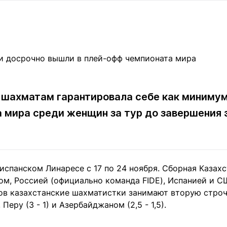
Статьи
округ спорта
Статьи
Полезное
ренды
Блоги
ига
Обзоры
емпионов
Спецпроек
 шахматам гарантировала себе как минимум
 мира среди женщин за тур до завершения 
Контакты редакции
Вакансии
Реклама
Пресс-центр
клама
испанском Линаресе с 17 по 24 ноября. Сборная Казахс
+7 (700) 3 888 188
ом, Россией (официально команда FIDE), Испанией и С
ов казахстанские шахматистки занимают вторую строч
, Перу (3 - 1) и Азербайджаном (2,5 - 1,5).