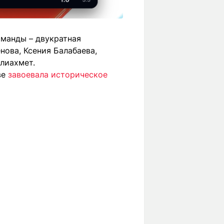
оманды – двукратная
нова, Ксения Балабаева,
лиахмет.
ве
завоевала историческое