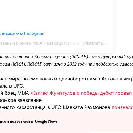
бликацию в Instagram
Публикация от Қазақстанның Біріккен ММА Федерациясы 🇰🇿 (@kazmma_official)
ция смешанных боевых искусств (IMMAF) - международный рук
вам (MMA). IMMAF запущена в 2012 году при поддержке самог
C.
онат мира по смешанным единоборствам в Астане выиг
ала в UFC.
кий боец MMA
Жалгас Жумагулов с победы дебютировал
ромкое заявление.
енного казахстанца в UFC Шавката Рахмонова
признали
шими новостями в Google News