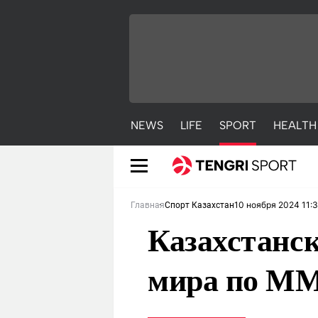
NEWS
LIFE
SPORT
HEALTH
10 ноября 2024 11:
Главная
Спорт Казахстан
Казахстанс
мира по М
NEWS
LIFE
S
Новости
Красиво
С