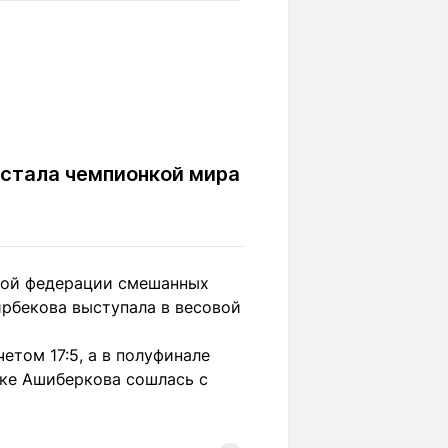
Вокруг света
Образование
Путевые
Учебные
заметки
заведения
Маршруты
ты
Заилийского
Алатау
стала чемпионкой мира
Светлая тема
ной федерации смешанных
ирбекова выступала в весовой
Мы в социальных сетях
етом 17:5, а в полуфинале
тке Ашиберкова сошлась с