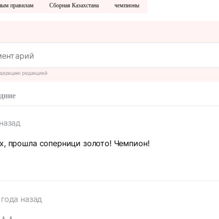
ным правилам
Сборная Казахстана
чемпионы
дерацию редакцией
дние
 назад
х, прошла соперници золото! Чемпион!
 года назад