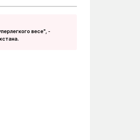
ерлегкого весе", -
хстана.