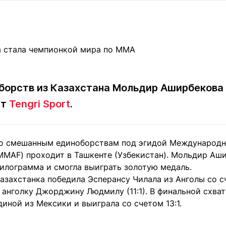
Статьи
округ спорта
Статьи
Полезное
ренды
Блоги
ига
Обзоры
емпионов
Спецпроек
борств из Казахстана Мольдир Аширбекова 
ет
Tengri Sport
.
Контакты редакции
Вакансии
Реклама
Пресс-центр
по смешанным единоборствам под эгидой Международ
IMMAF) проходит в Ташкенте (Узбекистан). Мольдир Аш
клама
килограмма и смогла выиграть золотую медаль.
+7 (700) 3 888 188
азахстанка победила Эсперансу Чилала из Анголы со сч
 анголку Джорджину Людмилу (11:1). В финальной схва
иной из Мексики и выиграла со счетом 13:1.