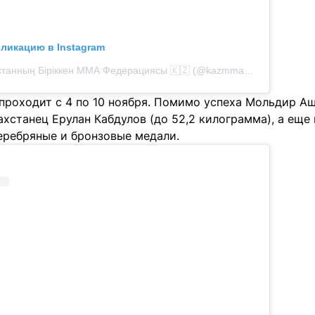
бликацию в Instagram
Публикация от Қазақстанның Біріккен ММА Федерациясы 🇰🇿 (@kazmma_official)
 проходит с 4 по 10 ноября. Помимо успеха Мольдир А
ахстанец Ерулан Кабдулов (до 52,2 килограмма), а ещ
еребряные и бронзовые медали.