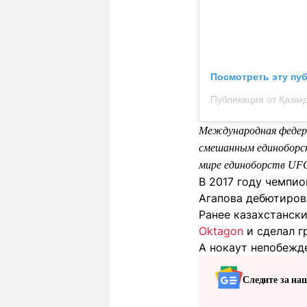
Посмотреть эту пу
Международная федера
смешанным единоборст
мире единоборств UF
В 2017 году чемпи
Агапова дебютиров
Ранее казахстанс
Oktagon
и сделал г
А нокаут непобежд
Следите за на