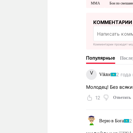
MMA
Бои по смешан
КОММЕНТАРИИ
Комментарии проходят мо
Популярные
После
V
2 года
Viktor
Молодец! Без всяки
12
Ответить
2
Верю в Бога