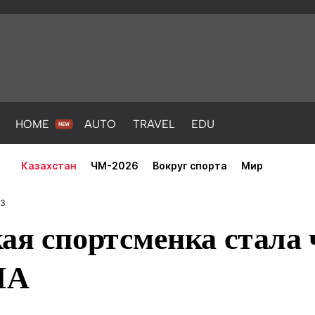
HOME
AUTO
TRAVEL
EDU
Казахстан
ЧМ-2026
Вокруг спорта
Мир
33
кая спортсменка стала
МА
PORT
HEALTH
HOME
AUTO
Новости
порт
Новости
Новости