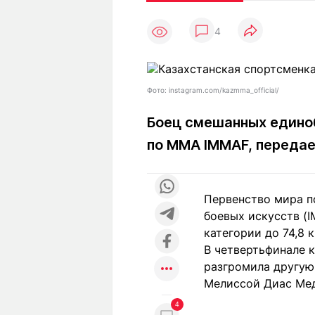
Статьи
Выгодно
В
4
Погода
Полезно
Т
Спецпроекты
Любопытно
Л
ч
Рейтинги
Гороскопы
Фото: instagram.com/kazmma_official/
Рецепты
Боец смешанных едино
по MMA IMMAF, переда
О проекте
Первенство мира 
боевых искусств (
Редакция
Ре
категории до 74,8 
+7 (777) 001 44 99
В четвертьфинале к
разгромила другую
Мелиссой Диас Мед
4