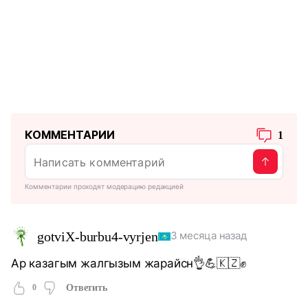
КОММЕНТАРИИ
1
Комментарии проходят модерацию редакцией
gotviX-burbu4-vyrjen
3 месяца назад
Ар казагым жалгызым жарайсн👌💪🇰🇿✊
0
Ответить