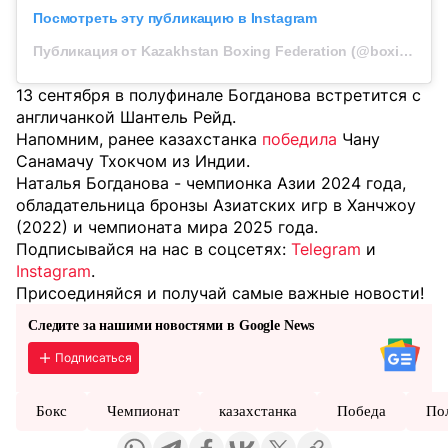
Посмотреть эту публикацию в Instagram
Публикация от Kazakhstan Boxing Federation (@boxingkazakhstan)
13 сентября в полуфинале Богданова встретится с
англичанкой Шантель Рейд.
Напомним, ранее казахстанка
победила
Чану
Санамачу Тхокчом из Индии.
Наталья Богданова - чемпионка Азии 2024 года,
обладательница бронзы Азиатских игр в Ханчжоу
(2022) и чемпионата мира 2025 года.
Подписывайся на нас в соцсетях:
Telegram
и
Instagram
.
Присоединяйся и получай самые важные новости!
Следите за нашими новостями в Google News
Подписаться
Бокс
Чемпионат
казахстанка
Победа
По