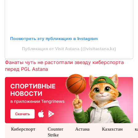
Посмотреть эту публикацию в Instagram
Публикация от Visit Astana (@visitastana.kz)
Фанаты чуть не растоптали звезду киберспорта
перед PGL Astana
Киберспорт
Counter
Астана
Казахстан
к
Strike