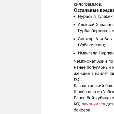
килограммов.
Остальные поедин
Нурасыл Тулебек
Алексей Хаванце
Гурбанбердиевым
Санжар-Али Бега
(Узбекистан);
Имангали Нурпеис
Чемпионат Азии по 
Ранее популярный 
женщин в наилегчай
КО).
Казахстанский бок
Шахбазова из Узбе
Ранее бой кубинско
КО)
закончился
для
боксера.