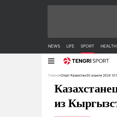
NEWS
LIFE
SPORT
HEALTH
30 апреля 2024 10:
Главная
Спорт Казахстан
Казахстане
из Кыргызс
NEWS
LIFE
S
Новости
Красиво
С