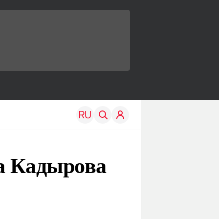
а Кадырова
TRAVEL
EDU
Моя страна
Новости