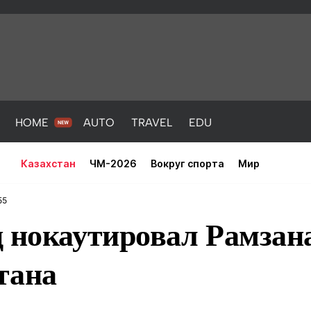
HOME
AUTO
TRAVEL
EDU
Казахстан
ЧМ-2026
Вокруг спорта
Мир
55
ц нокаутировал Рамзан
тана
PORT
HEALTH
HOME
AUTO
Новости
порт
Новости
Новости