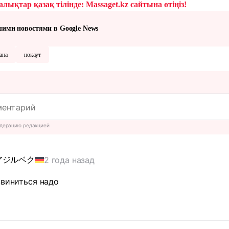
лықтар қазақ тілінде: Massaget.kz сайтына өтіңіз!
шими новостями в Google News
ана
нокаут
дерацию редакцией
2 года назад
アジルベク
звиниться надо