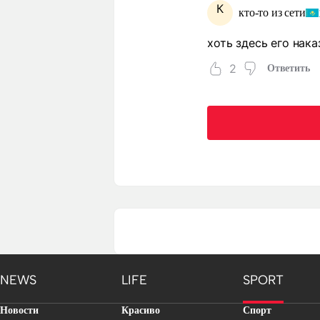
К
кто-то из сети
хоть здесь его нака
2
Ответить
NEWS
LIFE
SPORT
Новости
Красиво
Спорт