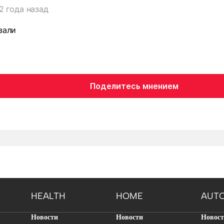
2 года назад
зали
Поделитесь мнением
HEALTH
HOME
AUT
Новости
Новости
Новос