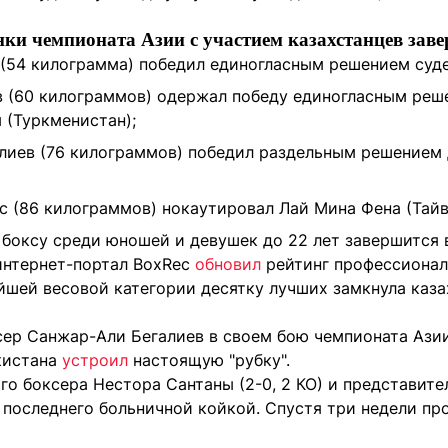
ки чемпионата Азии с участием казахстанцев заве
 (54 килограмма) победил единогласным решением суд
в (60 килограммов) одержал победу единогласным реш
 (Туркменистан);
лиев (76 килограммов) победил раздельным решением
 (86 килограммов) нокаутировал Лай Мина Фена (Тайв
боксу среди юношей и девушек до 22 лет завершится в
интернет-портал BoxRec
обновил
рейтинг профессионал
шей весовой категории десятку лучших замкнула казах
сер Санжар-Али Бегалиев в своем бою чемпионата Ази
кистана
устроил
настоящую "рубку".
го боксера Нестора Сантаны (2-0, 2 КО) и представите
 последнего больничной койкой. Спустя три недели п