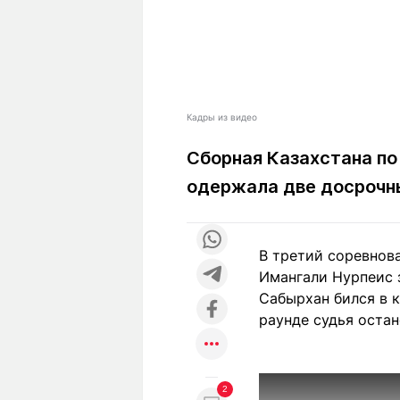
Кадры из видео
Сборная Казахстана по
одержала две досрочн
В третий соревнова
Имангали Нурпеис 
Сабырхан бился в 
раунде судья остан
2