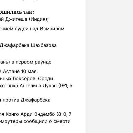
ршились так:
ей Джитеша (Индия);
ением судей над Исмаилом
 Джафарбека Шахбазова
ань) в первом раунде.
 Астане 10 мая.
ьных боксеров. Среди
станка Ангелина Лукас (9-1, 5
и против Джафарбека
ля Конго Арди Эндембо (8-0, 7
ромоутеры сообщили о смерти