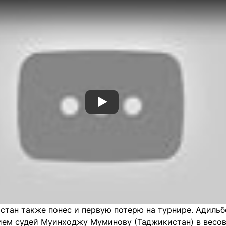
Смотреть видео YouTube
хстан также понес и первую потерю на турнире. Адильб
ем судей Муинходжу Муминову (Таджикистан) в весов