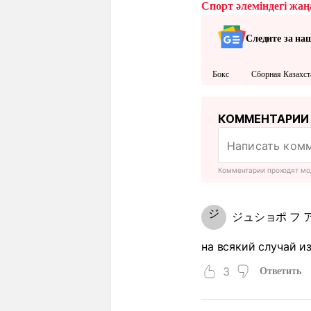
Спорт әлеміндегі жаңа
Следите за на
Бокс
Сборная Казахст
КОММЕНТАРИИ
Комментарии проходят мо
ジ
ジュショポ フ 
на всякий случай и
3
Ответить