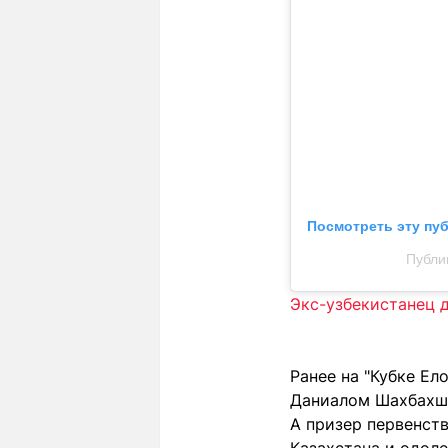
Посмотреть эту пу
Публик
Экс-узбекистанец 
Ранее на "Кубке Е
Даниалом Шахбахш
А призер первенст