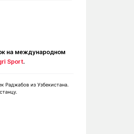
Вокруг света
Образование
Путевые
Учебные
заметки
заведения
Маршруты
ты
Заилийского
Алатау
ок на международном
ri Sport
.
Светлая тема
ек Раджабов из Узбекистана.
станцу.
Мы в социальных сетях