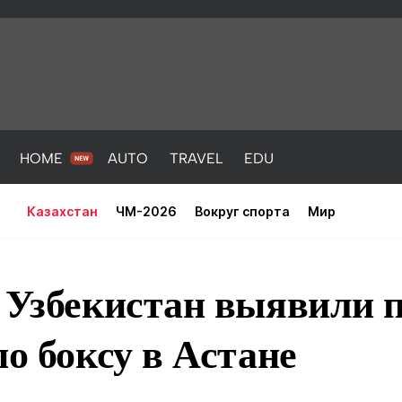
HOME
AUTO
TRAVEL
EDU
Казахстан
ЧМ-2026
Вокруг спорта
Мир
 Узбекистан выявили 
по боксу в Астане
PORT
HEALTH
HOME
AUTO
Новости
порт
Новости
Новости