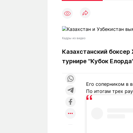
Статьи
Выгодно
В
Погода
Полезно
Т
Спецпроекты
Любопытно
Л
ч
Рейтинги
Гороскопы
Кадры из видео
Рецепты
Казахстанский боксер
турнире "Кубок Елорда
О проекте
Его соперником в 
По итогам трех ра
Редакция
Ре
+7 (777) 001 44 99