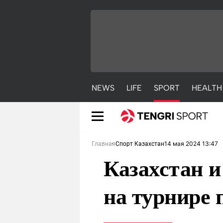
NEWS
LIFE
SPORT
HEALTH
14 мая 2024 13:47
Главная
Спорт Казахстан
Казахстан и
на турнире 
NEWS
LIFE
S
Новости
Красиво
С