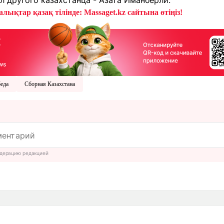
л другого казахстанца - Азата Иманберли.
лықтар қазақ тілінде: Massaget.kz сайтына өтіңіз!
еда
Сборная Казахстана
дерацию редакцией