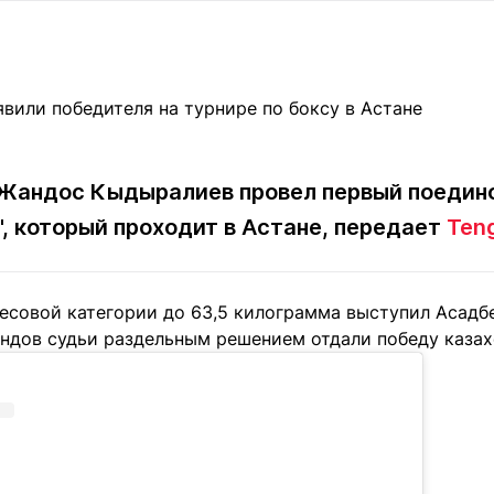
Статьи
округ спорта
Статьи
Полезное
ренды
Блоги
ига
Обзоры
емпионов
Спецпроек
 Жандос Кыдыралиев провел первый поедин
", который проходит в Астане, передает
Teng
Контакты редакции
Вакансии
Реклама
Пресс-центр
весовой категории до 63,5 килограмма выступил Асадб
ундов судьи раздельным решением отдали победу казах
клама
+7 (700) 3 888 188