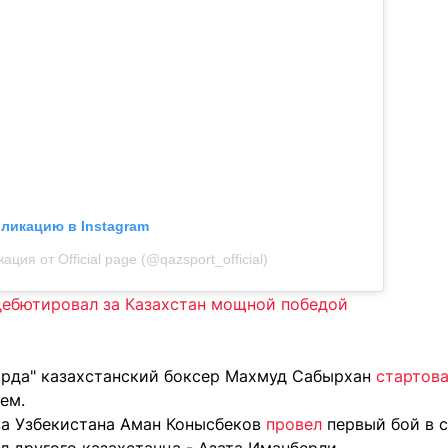
бликацию в Instagram
ация от Official page (@qazsport_official)
дебютировал за Казахстан мощной победой
лорда" казахстанский боксер Махмуд Сабырхан
стартов
ем.
ва Узбекистана Аман Конысбеков
провел
первый бой в с