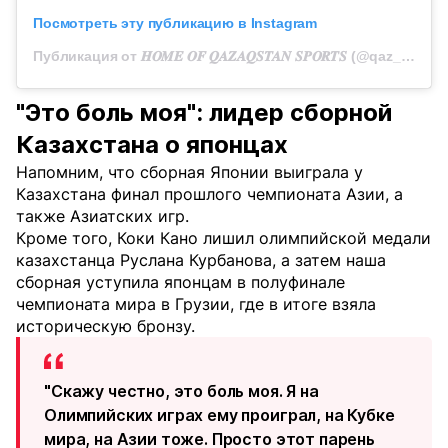
Посмотреть эту публикацию в Instagram
Публикация от 𝑯𝑶𝑴𝑬 𝑶𝑭 𝑸𝑨𝒁𝑨𝑸𝑺𝑻𝑨𝑵 𝑺𝑷𝑶𝑹𝑻𝑺 (@qaz_team_official)
"Это боль моя": лидер сборной
Казахстана о японцах
Напомним, что сборная Японии выиграла у
Казахстана финал прошлого чемпионата Азии, а
также Азиатских игр.
Кроме того, Коки Кано лишил олимпийской медали
казахстанца Руслана Курбанова, а затем наша
сборная уступила японцам в полуфинале
чемпионата мира в Грузии, где в итоге взяла
историческую бронзу.
"Скажу честно, это боль моя. Я на
Олимпийских играх ему проиграл, на Кубке
мира, на Азии тоже. Просто этот парень