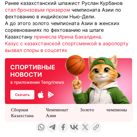
Ранее казахстанский шпажист Руслан Курбанов
стал бронзовым призером
чемпионата Азии по
фехтованию в индийском Нью-Дели.
А до этого золото чемпионата Азии в женских
соревнованиях по фехтованию на шпаге
Казахстану
принесла Ирина Бакалдина
.
Казус с казахстанской спортсменкой в аэропорту
вызвал споры в соцсетях
Сборная
Чемпионат
Золото
чемпионы
Казахстана
Азии