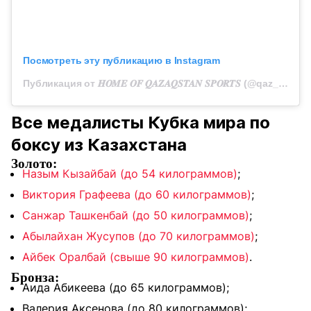
Посмотреть эту публикацию в Instagram
Публикация от 𝑯𝑶𝑴𝑬 𝑶𝑭 𝑸𝑨𝒁𝑨𝑸𝑺𝑻𝑨𝑵 𝑺𝑷𝑶𝑹𝑻𝑺 (@qaz_team_official)
Все медалисты Кубка мира по
боксу из Казахстана
Золото:
Назым Кызайбай (до 54 килограммов)
;
Виктория Графеева (до 60 килограммов)
;
Санжар Ташкенбай (до 50 килограммов)
;
Абылайхан Жусупов (до 70 килограммов)
;
Айбек Оралбай (свыше 90 килограммов)
.
Бронза:
Аида Абикеева (до 65 килограммов);
Валерия Аксенова (до 80 килограммов);