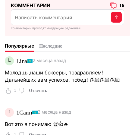
КОММЕНТАРИИ
16
Комментарии проходят модерацию редакцией
Популярные
Последние
L
Lina
2 месяца назад
Молодцы,наши боксеры, поздравляем!
Дальнейших вам успехов, побед! 👏🏻👏🏻👏🏻
1
Ответить
1
1Саин
2 месяца назад
Вот это я понимаю 👏👍🔥
1
Ответить