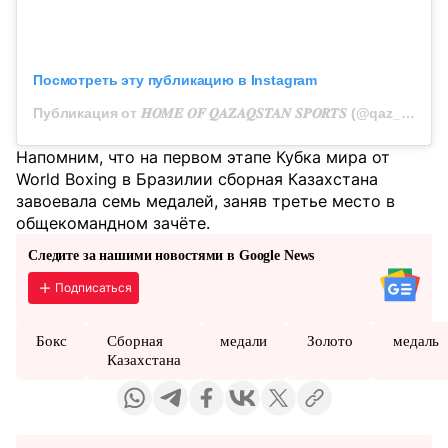
Посмотреть эту публикацию в Instagram
Публикация от 𝑯𝑶𝑴𝑬 𝑶𝑭 𝑸𝑨𝒁𝑨𝑸𝑺𝑻𝑨𝑵 𝑺𝑷𝑶𝑹𝑻𝑺 (@qaz_team_official)
Напомним, что на первом этапе Кубка мира от
World Boxing в Бразилии сборная Казахстана
завоевала семь медалей, заняв третье место в
общекомандном зачёте.
Следите за нашими новостями в Google News
Подписаться
Бокс
Сборная
медали
Золото
медаль
Казахстана