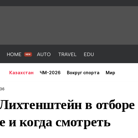
HOME
AUTO
TRAVEL
EDU
Казахстан
ЧМ-2026
Вокруг спорта
Мир
:36
 Лихтенштейн в отборе
е и когда смотреть
PORT
HEALTH
HOME
AUTO
Новости
порт
Новости
Новости