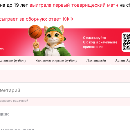
на до 19 лет
выиграла первый товарищеский матч
на с
сыграет за сборную: ответ КФФ
хстана по футболу
Чемпионат мира по футболу
Лихтенштейн
Астана А
дерацию редакцией
дние