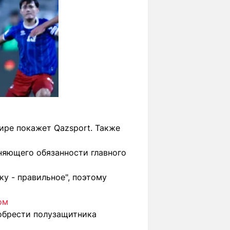
ире покажет Qazsport. Также
няющего обязанности главного
ку - правильное", поэтому
ом
обрести полузащитника