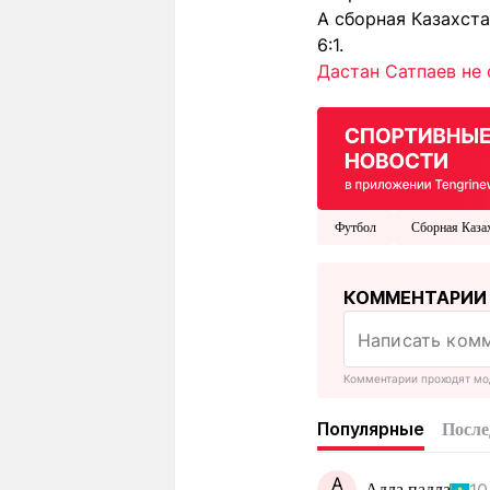
А сборная Казахста
6:1.
Дастан Сатпаев не 
Футбол
Сборная Каза
КОММЕНТАРИИ
Комментарии проходят мо
Популярные
После
А
Адла-падла