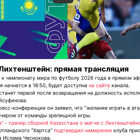
 Лихтенштейн: прямая трансляция
 к чемпионату мира по футболу 2026 года в прямом эф
я начнется в 18:50, будет доступна
на сайте
канала.
 станет первой после возвращения на должность испол
йсуфинова.
есс-конференции он заявил, что "желание играть в ата
чером от команды зрелищной игры.
а" - тренер сборной Казахстана о матче с Лихтенштейн
отландского "Хартса"
подтвердил намерение
клуба при
а Ислама Чеснокова.