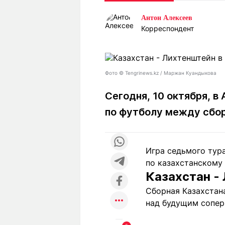
Статьи
Выгодно
В
Антон Алексеев
Погода
Полезно
Т
Корреспондент
Спецпроекты
Любопытно
Л
ч
Рейтинги
Гороскопы
Рецепты
Фото ©️ Tengrinews.kz / Маржан Куандыкова
Сегодня, 10 октября, 
по футболу между сбо
О проекте
Игра седьмого тура
Редакция
Ре
по казахстанскому
+7 (777) 001 44 99
Казахстан -
Сборная Казахстан
над будущим соперн