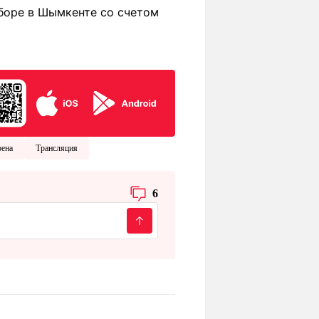
боре в Шымкенте со счетом
рена
Трансляция
6