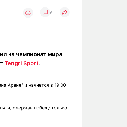
Вокруг света
Образование
6
Путевые
Учебные
заметки
заведения
Маршруты
ты
Заилийского
Алатау
ции на чемпионат мира
ёт
Tengri Sport
.
Светлая тема
на Арене" и начнется в 19:00
Мы в социальных сетях
пяти, одержав победу только