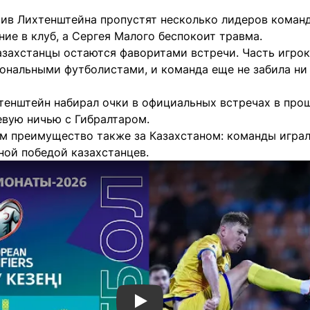
тив Лихтенштейна пропустят несколько лидеров команд
ние в клуб, а Сергея Малого беспокоит травма.
казахстанцы остаются фаворитами встречи. Часть игро
ональными футболистами, и команда еще не забила ни 
тенштейн набирал очки в официальных встречах в про
евую ничью с Гибралтаром.
м преимущество также за Казахстаном: команды играл
ной победой казахстанцев.
Смотреть видео YouTube