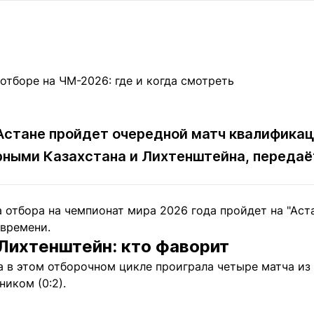
Статьи
округ спорта
Статьи
Полезное
ренды
Блоги
ига
Обзоры
емпионов
Спецпроек
в Астане пройдет очередной матч квалифика
рными Казахстана и Лихтенштейна, переда
Контакты редакции
Вакансии
Реклама
Пресс-центр
 отбора на чемпионат мира 2026 года пройдет на "Аста
клама
 времени.
+7 (700) 3 888 188
 Лихтенштейн: кто фаворит
а в этом отборочном цикле проиграла четыре матча из 
иком (0:2).