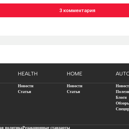
3 комментария
HEALTH
HOME
AUT
Новости
Новости
Новос
Статьи
Статьи
Полезн
Блоги
Обзор
Спецп
ая политика
Редакционные стандарты