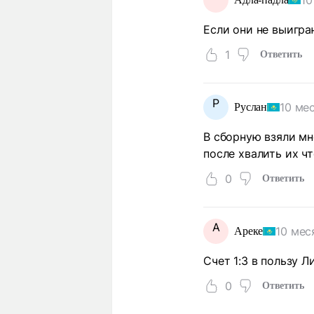
10
Если они не выигра
1
Ответить
Р
10 ме
Руслан
В сборную взяли мн
после хвалить их чт
0
Ответить
А
10 мес
Ареке
Счет 1:3 в пользу 
0
Ответить