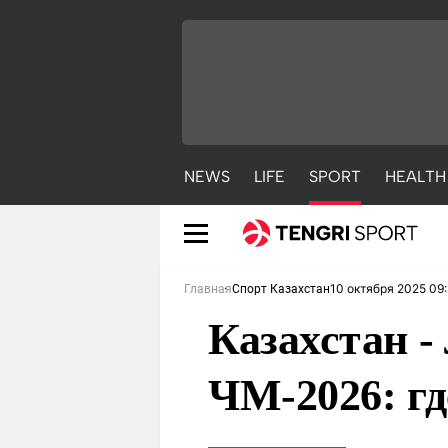
NEWS
LIFE
SPORT
HEALTH
10 октября 2025 09
Главная
Спорт Казахстан
Казахстан -
ЧМ-2026: гд
NEWS
LIFE
S
Новости
Красиво
С