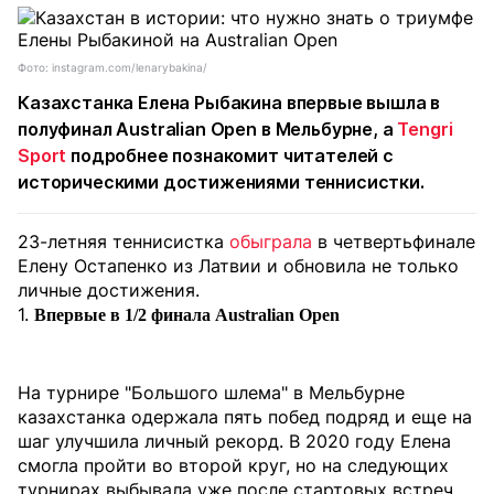
Фото: instagram.com/lenarybakina/
Казахстанка
Елена Рыбакина
впервые вышла в
полуфинал
Australian Open
в Мельбурне, а
Tengri
Sport
подробнее познакомит читателей с
историческими достижениями теннисистки.
23-летняя теннисистка
обыграла
в четвертьфинале
Елену Остапенко из Латвии и обновила не только
личные достижения.
1.
Впервые в 1/2 финала Australian Open
На турнире "Большого шлема" в Мельбурне
казахстанка одержала пять побед подряд и еще на
шаг улучшила личный рекорд. В 2020 году Елена
смогла пройти во второй круг, но на следующих
турнирах выбывала уже после стартовых встреч.