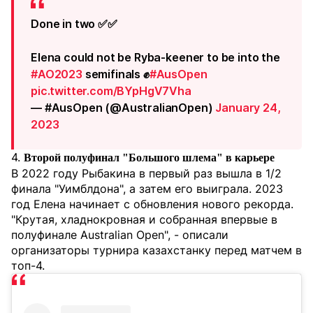
Done in two ✅✅
Elena could not be Ryba-keener to be into the
#AO2023
semifinals ✊
#AusOpen
pic.twitter.com/BYpHgV7Vha
— #AusOpen (@AustralianOpen)
January 24,
2023
4.
Второй полуфинал "Большого шлема" в карьере
В 2022 году Рыбакина в первый раз вышла в 1/2
финала "Уимблдона", а затем его выиграла. 2023
год Елена начинает с обновления нового рекорда.
"Крутая, хладнокровная и собранная впервые в
полуфинале Australian Open", - описали
организаторы турнира казахстанку перед матчем в
топ-4.