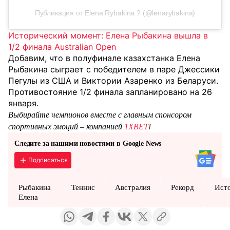
Публикация от Elena Rybakina ? (@lenarybakina)
Исторический момент: Елена Рыбакина вышла в
1/2 финала Australian Open
Добавим, что в полуфинале казахстанка Елена
Рыбакина сыграет с победителем в паре Джессики
Пегулы из США и Виктории Азаренко из Беларуси.
Противостояние 1/2 финала запланировано на 26
января.
Выбирайте чемпионов вместе с главным спонсором
спортивных эмоций – компанией
1XBET
!
Следите за нашими новостями в Google News
Подписаться
Рыбакина
Теннис
Австралия
Рекорд
Ист
Елена