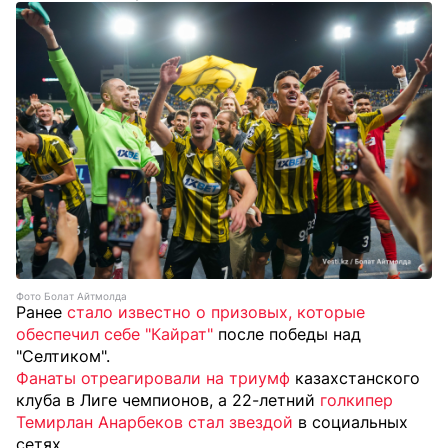
Фото Болат Айтмолда
Ранее
стало известно о призовых, которые
обеспечил себе "Кайрат"
после победы над
"Селтиком".
Фанаты отреагировали на триумф
казахстанского
клуба в Лиге чемпионов, а 22-летний
голкипер
Темирлан Анарбеков стал звездой
в социальных
сетях.