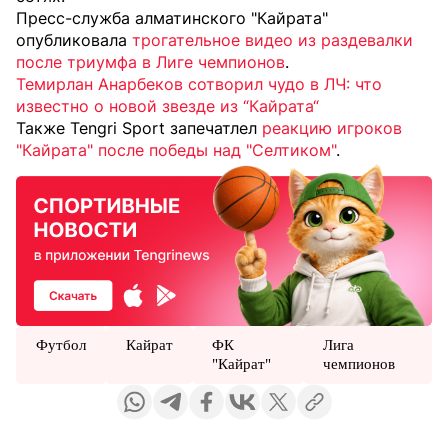
Пресс-служба алматинского "Кайрата"
опубликовала
трогательное видео из раздевалки
после триумфа в Лиге чемпионов
.
Темирлан Анарбеков сотворил чудо в ЛЧ: что
известно о новой звезде из “Кайрата“
Также Tengri Sport запечатлел
реакцию игроков
"Кайрата" после победы над "Селтиком"
.
Футбол
Кайрат
ФК
Лига
"Кайрат"
чемпионов