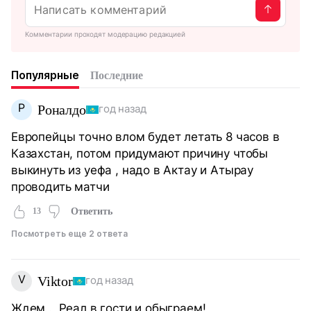
Комментарии проходят модерацию редакцией
Популярные
Последние
Р
Роналдо
год назад
Европейцы точно влом будет летать 8 часов в
Казахстан, потом придумают причину чтобы
выкинуть из уефа , надо в Актау и Атырау
проводить матчи
13
Ответить
Посмотреть еще 2 ответа
V
Viktor
год назад
Ждем ., Реал в гости и обыграем!