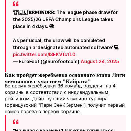
🏆🇪🇺 𝐑𝐄𝐌𝐈𝐍𝐃𝐄𝐑: The league phase draw for
the 2025/26 UEFA Champions League takes
place in 4 days. 🤩
As per usual, the draw will be completed
through a 'designated automated software' 💻
pic.twitter.com/l3EKVtc1L0
— EuroFoot (@eurofootcom)
August 24, 2025
Как пройдет жеребьевка основного этапа Лиги
чемпионов с участием "Кайрата"
Во время жеребьевки 36 команд разделят на 4
корзины в соответствии с индивидуальным
рейтингом. Действующий чемпион турнира
(французский "Пари Сен-Жермен") получит первый
номер посева в первой корзине.
"Начиная с корзины 1 будет вытягиваться