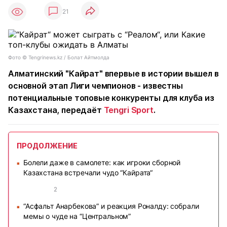
21
Фото ©️ Tengrinews.kz / Болат Айтмолда
Алматинский "Кайрат" впервые в истории вышел в
основной этап Лиги чемпионов - известны
потенциальные топовые конкуренты для клуба из
Казахстана, передаёт
Tengri Sport
.
ПРОДОЛЖЕНИЕ
Болели даже в самолете: как игроки сборной
■
Казахстана встречали чудо “Кайрата“
2
“Асфальт Анарбекова” и реакция Роналду: собрали
■
мемы о чуде на “Центральном”