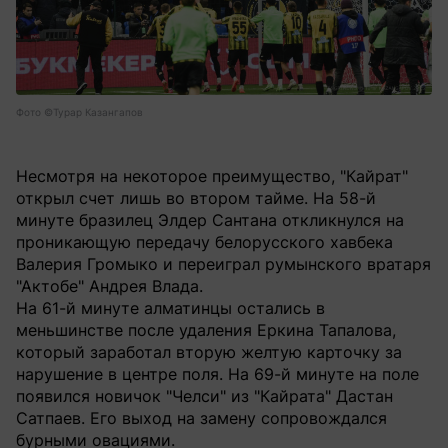
Фото ©Турар Казангапов
Несмотря на некоторое преимущество, "Кайрат"
открыл счет лишь во втором тайме. На 58-й
минуте бразилец Элдер Сантана откликнулся на
проникающую передачу белорусского хавбека
Валерия Громыко и переиграл румынского вратаря
"Актобе" Андрея Влада.
На 61-й минуте алматинцы остались в
меньшинстве после удаления Еркина Тапалова,
который заработал вторую желтую карточку за
нарушение в центре поля. На 69-й минуте на поле
появился новичок "Челси" из "Кайрата" Дастан
Сатпаев. Его выход на замену сопровождался
бурными овациями.