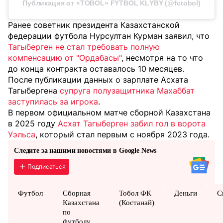
Публикация от «TOBOL» FÝTBOL KLÝBY (@fctobol)
Ранее советник президента Казахстанской
федерации футбола Нурсултан Курман заявил, что
Тагыберген не стал требовать полную
компенсацию от "Ордабасы"
, несмотря на то что
до конца контракта оставалось 10 месяцев.
После публикации данных о зарплате Асхата
Тагыбергена
супруга полузащитника Махаббат
заступилась за игрока
.
В первом официальном матче сборной Казахстана
в 2025 году
Асхат Тагыберген забил гол в ворота
Уэльса
, который стал первым с ноября 2023 года.
Следите за нашими новостями в Google News
Подписаться
Футбол
Сборная
Тобол ФК
Деньги
С
Казахстана
(Костанай)
по
футболу