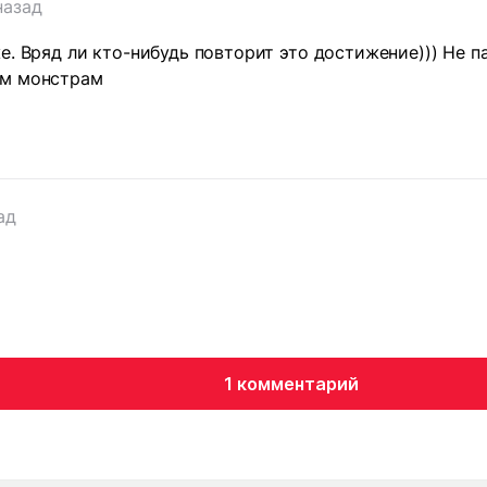
назад
е. Вряд ли кто-нибудь повторит это достижение))) Не па
им монстрам
т
ад
1 комментарий