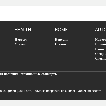
HEALTH
HOME
AUT
Новости
Новости
Новос
Статьи
Статьи
Полезн
Блоги
Обзор
Спецп
ая политика
Редакционные стандарты
ка конфиденциальности
Политика исправления ошибок
Публичная оферта