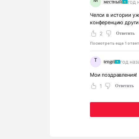
М
год 
местный
Челси в истории уж
конференцию друг
2
Ответить
Посмотреть еще 1 отве
T
год наз
tengri
Мои поздравления!
1
Ответить