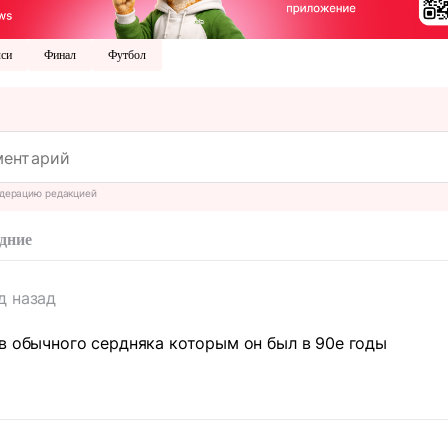
си
Финал
Футбол
дерацию редакцией
дние
д назад
в обычного сердняка которым он был в 90е годы