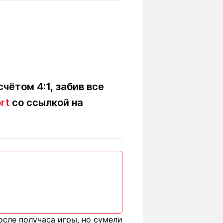
Вокруг света
Образование
Путевые
Учебные
заметки
заведения
Маршруты
ты
Заилийского
Алатау
чётом 4:1, забив все
rt
со ссылкой на
Светлая тема
Мы в социальных сетях
сле получаса игры, но сумели