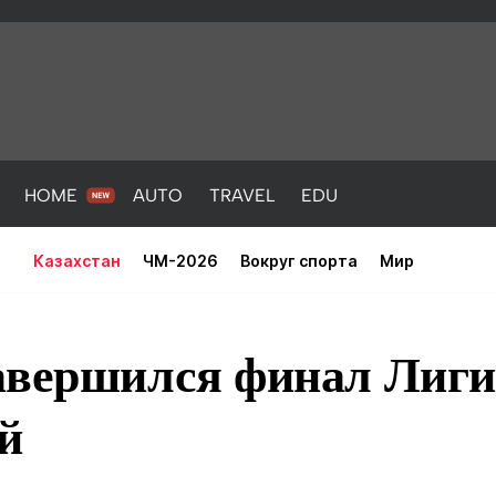
HOME
AUTO
TRAVEL
EDU
Казахстан
ЧМ-2026
Вокруг спорта
Мир
авершился финал Лиги
й
PORT
HEALTH
HOME
AUTO
Новости
порт
Новости
Новости