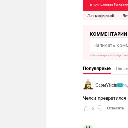
Лига конференций
Чел
КОММЕНТАРИИ
Комментарии проходят мо
Популярные
После
го
СарыҮйсін
Челси превратился 
2
Ответить