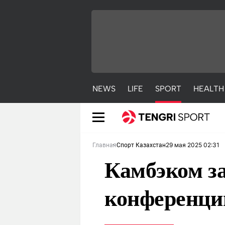
NEWS
LIFE
SPORT
HEALTH
29 мая 2025 02:31
Главная
Спорт Казахстан
Камбэком з
конференци
NEWS
LIFE
S
Новости
Красиво
С