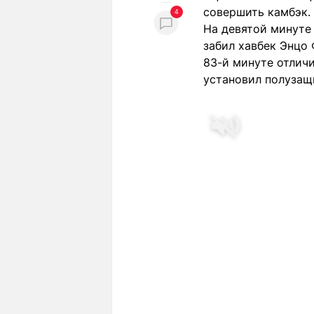
совершить камбэк.
4
На девятой минуте 
забил хавбек Энцо
83-й минуте отлич
установил полузащ