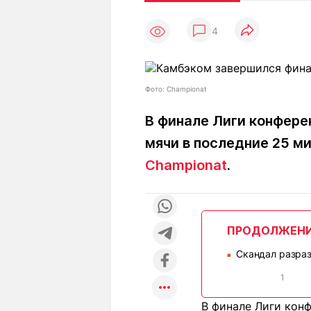
Статьи
Выгодно
В
4
Погода
Полезно
Т
Спецпроекты
Любопытно
Л
ч
Рейтинги
Гороскопы
Фото: Championat
Рецепты
В финале Лиги конферен
мячи в последние 25 м
О проекте
Championat
.
Редакция
Ре
ПРОДОЛЖЕН
+7 (777) 001 44 99
Скандал разраз
■
1
В финале Лиги кон