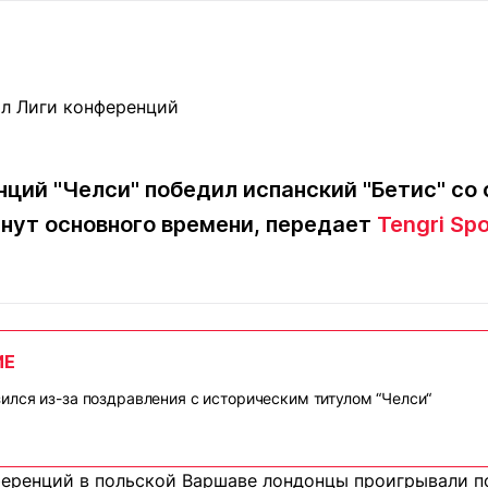
Статьи
округ спорта
Статьи
Полезное
ренды
Блоги
ига
Обзоры
емпионов
Спецпроек
ций "Челси" победил испанский "Бетис" со с
инут основного времени, передает
Tengri Spo
Контакты редакции
Вакансии
Реклама
Пресс-центр
клама
ИЕ
+7 (700) 3 888 188
ился из-за поздравления с историческим титулом “Челси“
ференций в польской Варшаве лондонцы проигрывали по