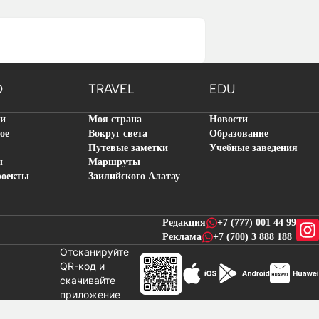
O
TRAVEL
EDU
ти
Моя страна
Новости
ое
Вокруг света
Образование
Путевые заметки
Учебные заведения
ы
Маршруты
роекты
Заилийского Алатау
Редакция
+7 (777) 001 44 99
Реклама
+7 (700) 3 888 188
Отсканируйте
QR-код и
скачивайте
новостей
приложение