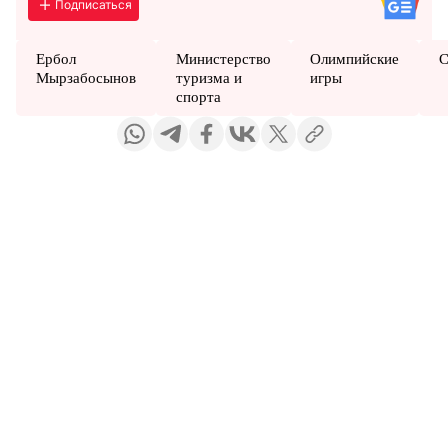
Подписаться
Ербол
Министерство
Олимпийские
С
Мырзабосынов
туризма и
игры
спорта