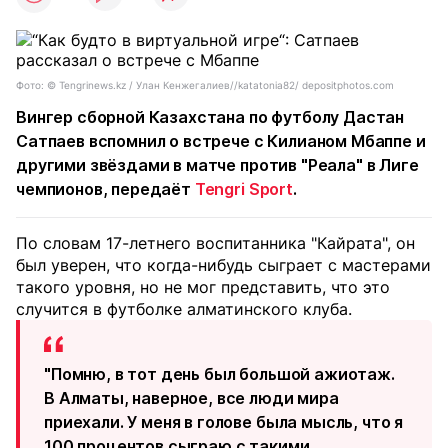
Фото: © Tengrinews.kz / Улан Кенжегалиев//katatonia82/ depositphotos.com
Вингер сборной Казахстана по футболу Дастан
Сатпаев вспомнил о встрече с Килианом Мбаппе и
другими звёздами в матче против "Реала" в Лиге
чемпионов, передаёт
Tengri Sport
.
По словам 17-летнего воспитанника "Кайрата", он
был уверен, что когда-нибудь сыграет с мастерами
такого уровня, но не мог представить, что это
случится в футболке алматинского клуба.
"Помню, в тот день был большой ажиотаж.
В Алматы, наверное, все люди мира
приехали. У меня в голове была мысль, что я
100 процентов сыграю с такими