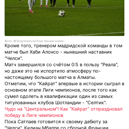
Фото: ©Tengrinews.kz/Улан Кенжегалиев
Кроме того, тренером мадридской команды в том
матче был Хаби Алонсо - нынешний наставник
"Челси".
Матч завершился со счётом 0:5 в пользу "Реала",
но даже это не испортило атмосферу по-
настоящему большого матча в Алматы.
Отметим, что "Кайрат" впервые в истории сыграл в
основном этапе Лиги чемпионов, после того как
сумел одолеть в квалификации один из самых
титулованных клубов Шотландии - "Селтик".
Чудо на “Центральном“! Как “Кайрат“ отпраздновал
победу в Лиге чемпионов
Пока Сатпаев готовится к своему дебюту за
"Челси", Килиан Мбаппе со сборной Франции