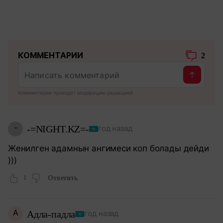
КОММЕНТАРИИ
2
Комментарии проходят модерацию редакцией
-
-=NIGHT.KZ=-
год назад
Женилген адамнын ангимеси коп болады дейди
)))
1
Ответить
А
Адла-падла
год назад