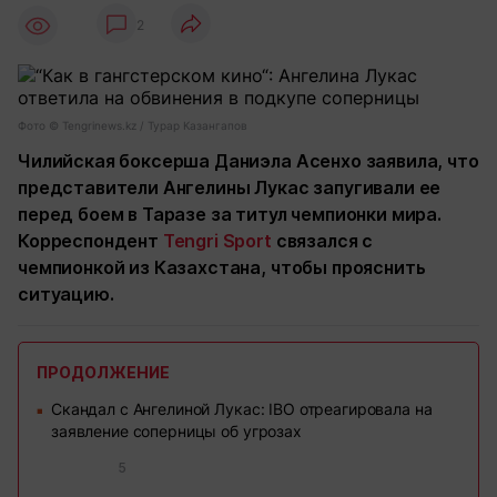
2
Фото ©️ Tengrinews.kz / Турар Казангапов
Чилийская боксерша Даниэла Асенхо заявила, что
представители Ангелины Лукас запугивали ее
перед боем в Таразе за титул чемпионки мира.
Корреспондент
Tengri Sport
связался с
чемпионкой из Казахстана, чтобы прояснить
ситуацию.
ПРОДОЛЖЕНИЕ
Скандал с Ангелиной Лукас: IBO отреагировала на
■
заявление соперницы об угрозах
5