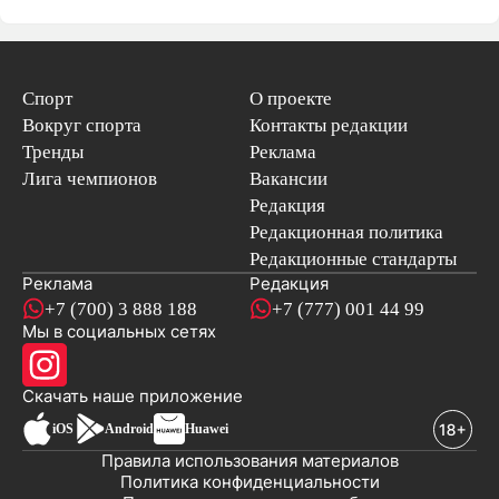
Спорт
О проекте
Вокруг спорта
Контакты редакции
Тренды
Реклама
Лига чемпионов
Вакансии
Редакция
Редакционная политика
Редакционные стандарты
Реклама
Редакция
+7 (700) 3 888 188
+7 (777) 001 44 99
Мы в социальных сетях
новостей
Скачать наше
приложение
iOS
Android
Huawei
Правила использования материалов
Политика конфиденциальности