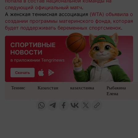
попала в состав национальной команды на
следующий официальный матч
.
А женская теннисная ассоциация
(WTA) объявила о
создании программы материнского фонда, которая
будет поддерживать беременных спортсменок
.
Теннис
Казахстан
казахстанка
Рыбакина
Елена