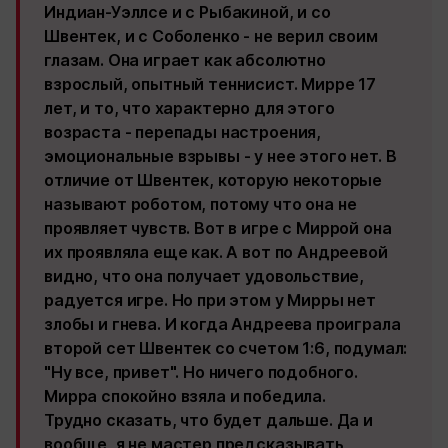
Индиан-Уэллсе и с Рыбакиной, и со
Швентек, и с Соболенко - не верил своим
глазам. Она играет как абсолютно
взрослый, опытный теннисист. Мирре 17
лет, и то, что характерно для этого
возраста - перепады настроения,
эмоциональные взрывы - у нее этого нет. В
отличие от Швентек, которую некоторые
называют роботом, потому что она не
проявляет чувств. Вот в игре с Миррой она
их проявляла еще как. А вот по Андреевой
видно, что она получает удовольствие,
радуется игре. Но при этом у Мирры нет
злобы и гнева. И когда Андреева проиграла
второй сет Швентек со счетом 1:6, подумал:
"Ну все, привет". Но ничего подобного.
Мирра спокойно взяла и победила.
Трудно сказать, что будет дальше. Да и
вообще, я не мастер предсказывать