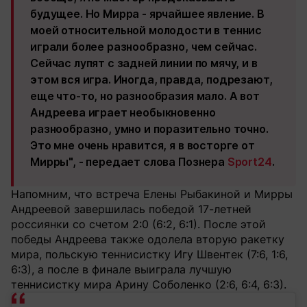
будущее. Но Мирра - ярчайшее явление. В
моей относительной молодости в теннис
играли более разнообразно, чем сейчас.
Сейчас лупят с задней линии по мячу, и в
этом вся игра. Иногда, правда, подрезают,
еще что-то, но разнообразия мало. А вот
Андреева играет необыкновенно
разнообразно, умно и поразительно точно.
Это мне очень нравится, я в восторге от
Мирры", - передает слова Познера
Sport24
.
Напомним, что встреча Елены Рыбакиной и Мирры
Андреевой завершилась победой 17-летней
россиянки со счетом 2:0 (6:2, 6:1). После этой
победы Андреева также одолела вторую ракетку
мира, польскую теннисистку Игу Швентек (7:6, 1:6,
6:3), а после в финале выиграла лучшую
теннисистку мира Арину Соболенко (2:6, 6:4, 6:3).