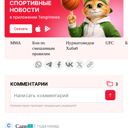
ММА
Бои по
Нурмагомедов
UFC
Б
смешанным
Хабиб
правилам
КОММЕНТАРИИ
3
Комментарии проходят модерацию редакцией
С
Саин
3 года назад