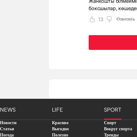
Жанкошты білмеймін
боксшылар, көшеден
13
Ответить
NEWS
LIFE
SPORT
Новости
Красиво
Спорт
Статьи
Выгодно
Вокруг спорта
Погода
Полезно
Тренды