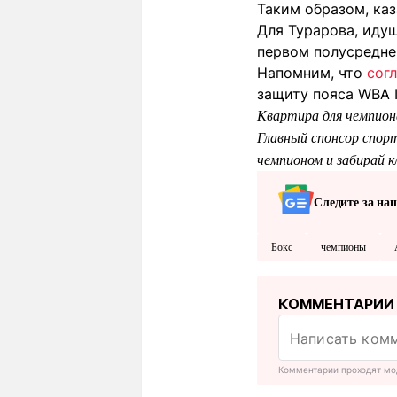
Таким образом, ка
Для Турарова, идущ
первом полусредне
Напомним, что
сог
защиту пояса WBA I
Квартира для чемпион
Главный спонсор спорт
чемпионом и забирай 
Следите за на
Бокс
чемпионы
КОММЕНТАРИИ
Комментарии проходят мо