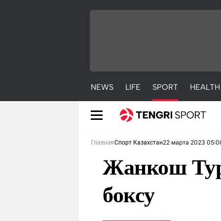
NEWS
LIFE
SPORT
HEALTH
22 марта 2023 05:0
Главная
Спорт Казахстан
Жанкош Тур
боксу
NEWS
LIFE
S
Новости
Красиво
С