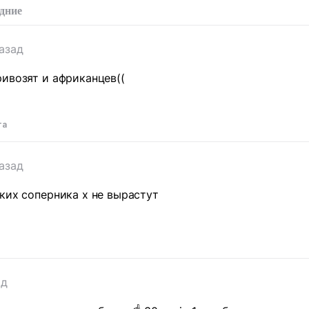
дние
назад
ивозят и африканцев((
та
назад
ких соперника х не вырастут
т
ад