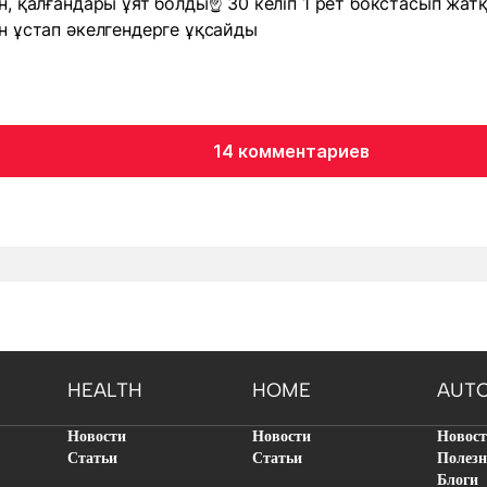
, қалғандары ұят болды☝️ 30 келіп 1 рет бокстасып жат
 ұстап әкелгендерге ұқсайды
14 комментариев
HEALTH
HOME
AUT
Новости
Новости
Новос
Статьи
Статьи
Полезн
Блоги