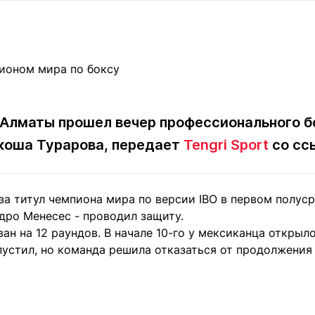
Статьи
округ спорта
Статьи
Полезное
ренды
Блоги
ига
Обзоры
емпионов
Спецпроек
 в Алматы прошел вечер профессионального 
коша Турарова, передает
Tengri Sport
со сс
Контакты редакции
Вакансии
Реклама
Пресс-центр
за титул чемпиона мира по версии IBO в первом полуср
дро Менесес - проводил защиту.
клама
ан на 12 раундов. В начале 10-го у мексиканца открыло
+7 (700) 3 888 188
пустил, но команда решила отказаться от продолжения