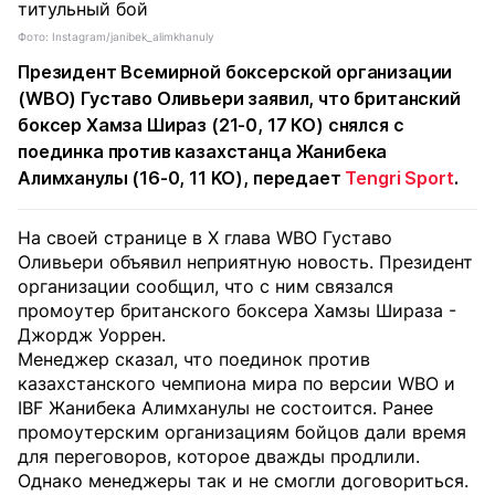
Фото: Instagram/janibek_alimkhanuly
Президент Всемирной боксерской организации
(WBO) Густаво Оливьери заявил, что британский
боксер Хамза Шираз (21-0, 17 КО) снялся с
поединка против казахстанца Жанибека
Алимханулы (16-0, 11 KO), передает
Tengri Sport
.
На своей странице в X глава WBO Густаво
Оливьери объявил неприятную новость. Президент
организации сообщил, что с ним связался
промоутер британского боксера Хамзы Шираза -
Джордж Уоррен.
Менеджер сказал, что поединок против
казахстанского чемпиона мира по версии WBO и
IBF Жанибека Алимханулы не состоится. Ранее
промоутерским организациям бойцов дали время
для переговоров, которое дважды продлили.
Однако менеджеры так и не смогли договориться.