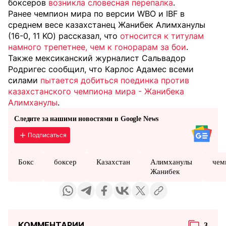
боксеров
возникла словесная перепалка
.
Ранее чемпион мира по версии WBO и IBF в
среднем весе казахстанец Жанибек Алимханулы
(16-0, 11 KO) рассказал, что
относится к титулам
намного трепетнее, чем к гонорарам за бои
.
Также мексиканский журналист Сальвадор
Родригес сообщил, что Карлос Адамес всеми
силами
пытается добиться поединка против
казахстанского чемпиона мира - Жанибека
Алимханулы
.
Следите за нашими новостями в Google News
Подписаться
Бокс
боксер
Казахстан
Алимханулы
чем
Жанибек
КОММЕНТАРИИ
3