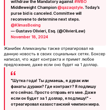
withdraw the Mandatory against
#WBO
Middleweight Champion
@qazaqstyle
. Today’s
purse bid is canceled. Committee will
reconvene to determine next steps.
@KlimasBoxing
— Gustavo Olivieri, Esq. (@OlivieriLaw)
November 18, 2024
Жанибек Алимханулы также отреагировал на
данную новость в своих социальных сетях. Боксер
написал, что ждет контракта и примет любое
предложение, даже если оно будет на 1 доллар.
"Шутка года! Ты думаешь, я дурак или
фанаты дураки? Где контракт? Я подпишу
его сейчас. Просто отправь его мне. Даже
если он будет за 1 доллар, я подпишу!" -
отреагировал казахстанский чемпион мира.