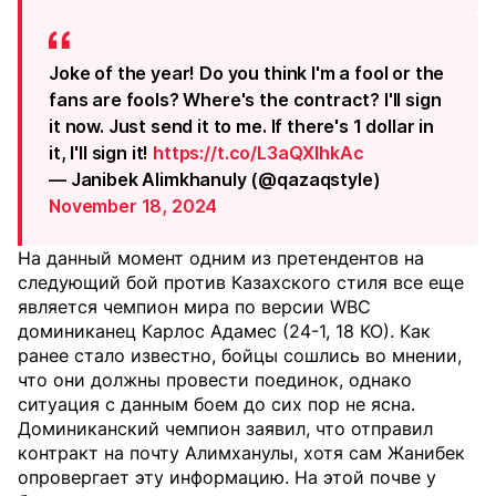
Joke of the year! Do you think I'm a fool or the
fans are fools? Where's the contract? I'll sign
it now. Just send it to me. If there's 1 dollar in
it, I'll sign it!
https://t.co/L3aQXIhkAc
— Janibek Alimkhanuly (@qazaqstyle)
November 18, 2024
На данный момент одним из претендентов на
следующий бой против Казахского стиля все еще
является чемпион мира по версии WBC
доминиканец Карлос Адамес (24-1, 18 КО). Как
ранее стало известно, бойцы сошлись во мнении,
что они должны провести поединок, однако
ситуация с данным боем до сих пор не ясна.
Доминиканский чемпион заявил, что отправил
контракт на почту Алимханулы, хотя сам Жанибек
опровергает эту информацию. На этой почве у