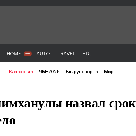
HOME
AUTO
TRAVEL
EDU
Казахстан
ЧМ-2026
Вокруг спорта
Мир
имханулы назвал срок
ело
PORT
HEALTH
HOME
AUTO
Новости
порт
Новости
Новости