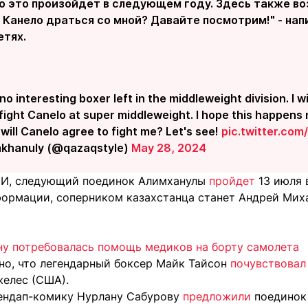
о это произойдет в следующем году. Здесь также во
 Канело драться со мной? Давайте посмотрим!" - нап
етях.
s no interesting boxer left in the middleweight division. I w
d fight Canelo at super middleweight. I hope this happens 
will Canelo agree to fight me? Let's see!
pic.twitter.c
mkhanuly (@qazaqstyle)
May 28, 2024
И, следующий поединок Алимханулы
пройдет
13 июля 
ормации, соперником казахстанца станет Андрей Мих
ну потребовалась помощь медиков на борту самолета
тно, что легендарный боксер Майк Тайсон
почувствовал
елес (США).
ендап-комику Нурлану Сабурову
предложили
поединок