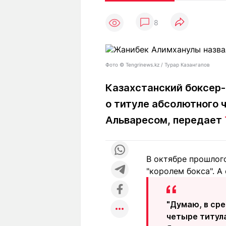
Статьи
Выгодно
В
8
Погода
Полезно
Т
Спецпроекты
Любопытно
Л
ч
Рейтинги
Гороскопы
Фото ©️ Tengrinews.kz / Турар Казангапов
Рецепты
Казахстанский боксер-
о титуле абсолютного 
О проекте
Альваресом, передает
В октябре прошлог
Редакция
Ре
"королем бокса". А
+7 (777) 001 44 99
"Думаю, в сре
четыре титула