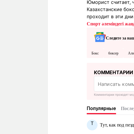
Юморист считает, ч
Казахстанские бок
проходит в эти дни
Спорт әлеміндегі жаңа
Следите за на
Бокс
боксер
Али
КОММЕНТАРИИ
Комментарии проходят мо
Популярные
После
Т
Тут, как под пезд