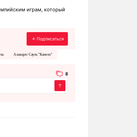
импийским играм, который
Подписаться
уль
Альварес Сауль "Канело"
8