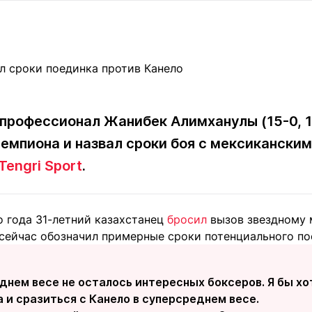
Статьи
округ спорта
Статьи
Полезное
ренды
Блоги
ига
Обзоры
емпионов
Спецпроек
профессионал Жанибек Алимханулы (15-0, 1
чемпиона и назвал сроки боя с мексикански
Контакты редакции
Вакансии
Реклама
Пресс-центр
Tengri Sport
.
о года 31-летний казахстанец
бросил
вызов звездному 
клама
 сейчас обозначил примерные сроки потенциального по
+7 (700) 3 888 188
днем весе не осталось интересных боксеров. Я бы х
 и сразиться с Канело в суперсреднем весе.