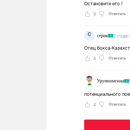
Остановите его !
9
Ответить
С
2 года
серик
Отец бокса-Казахст
4
Ответить
Уруинимгина
потенциального пое
4
Ответить