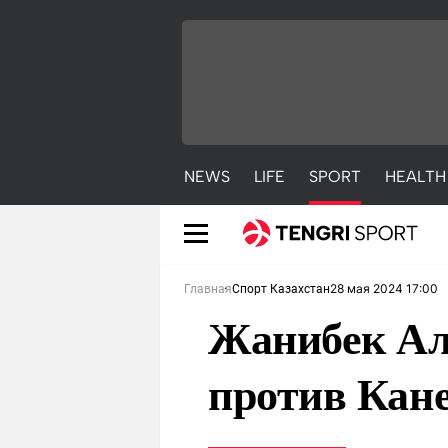
NEWS
LIFE
SPORT
HEALTH
28 мая 2024 17:00
Главная
Спорт Казахстан
Жанибек Ал
против Кан
NEWS
LIFE
S
Новости
Красиво
С