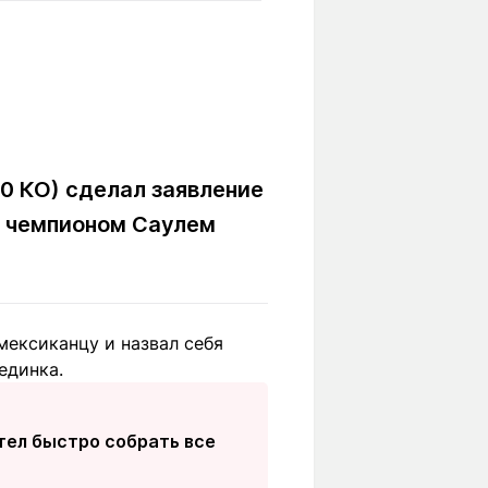
Вокруг света
Образование
Путевые
Учебные
заметки
заведения
Маршруты
ты
Заилийского
Алатау
0 КО) сделал заявление
м чемпионом Саулем
Светлая тема
мексиканцу и назвал себя
Мы в социальных сетях
единка.
отел быстро собрать все