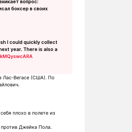
зникает вопрос:
исал боксер в своих
ish I could quickly collect
next year. There is also a
om/kMQyswcARA
в Лас-Вегасе (США). По
айлович.
себя плохо в полете из
 против Джейка Пола.