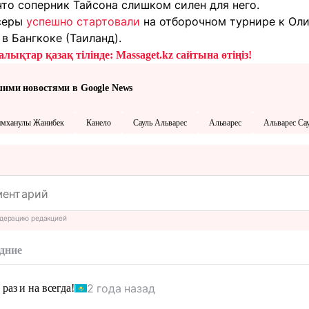
то соперник Тайсона слишком силен для него.
серы
успешно стартовали
на отборочном турнире к Ол
 в Бангкоке (Таиланд).
лықтар қазақ тілінде: Massaget.kz сайтына өтіңіз!
шими новостями в Google News
мханулы Жанибек
Канело
Сауль Альварес
Альварес
Альварес Са
дерацию редакцией
дние
2 года назад
 раз и на всегда!