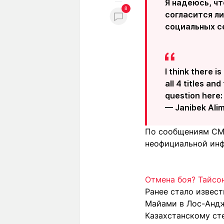
Я надеюсь, чт
8
согласится ли
социальных с
I think there i
all 4 titles an
question here: 
— Janibek Ali
По сообщениям СМ
неофициальной инф
Отмена боя? Тайсо
Ранее стало извес
Майами в Лос-Андж
Казахстанскому ст