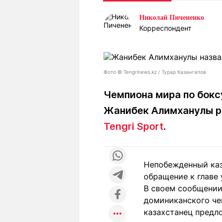
Статьи
Выгодно
В
Николай Пичененко
Погода
Полезно
Т
Корреспондент
Спецпроекты
Любопытно
Л
ч
Рейтинги
Гороскопы
Рецепты
Фото ©️ Tengrinews.kz / Турар Казангапов
Чемпиона мира по боксу
Жанибек Алимханулы ра
О проекте
Tengri Sport
.
Редакция
Ре
Непобежденный каз
+7 (777) 001 44 99
обращение к главе
В своем сообщении
доминиканского че
казахстанец предл