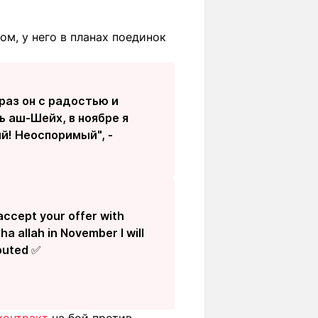
ом, у него в планах поединок
раз он с радостью и
ь аш-Шейх, в ноябре я
й! Неоспоримый", -
 accept your offer with
ha allah in November I will
sputed ✅