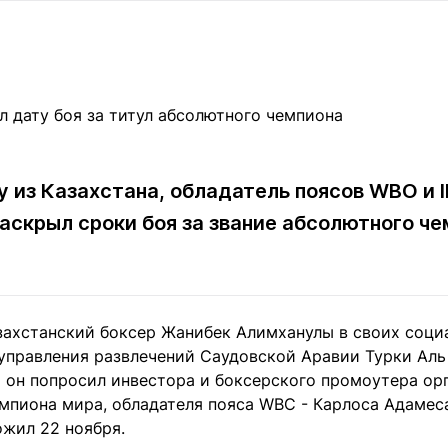
Статьи
округ спорта
Статьи
Полезное
ренды
Блоги
ига
Обзоры
емпионов
Спецпроек
 из Казахстана, обладатель поясов WBO и I
скрыл сроки боя за звание абсолютного че
Контакты редакции
Вакансии
Реклама
Пресс-центр
клама
ахстанский боксер Жанибек Алимханулы в своих соци
+7 (700) 3 888 188
 управления развлечений Саудовской Аравии Турки Аль
 он попросил инвестора и боксерского промоутера ор
мпиона мира, обладателя пояса WBC - Карлоса Адамеса
ожил 22 ноября.