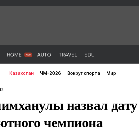
HOME
AUTO
TRAVEL
EDU
Казахстан
ЧМ-2026
Вокруг спорта
Мир
12
имханулы назвал дату 
лютного чемпиона
PORT
HEALTH
HOME
AUTO
Новости
порт
Новости
Новости