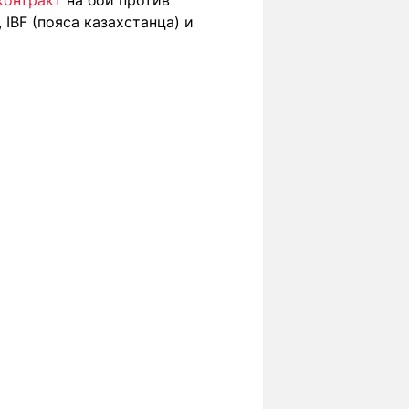
контракт
на бой против
IBF (пояса казахстанца) и