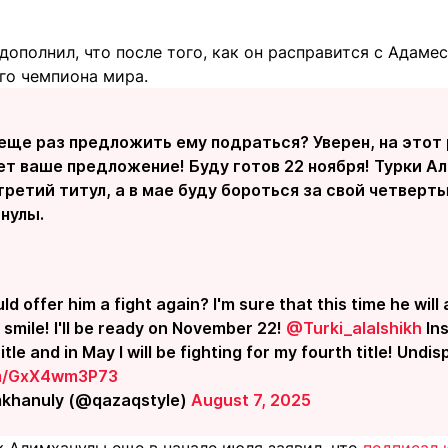
ополнил, что после того, как он расправится с Адамес
го чемпиона мира.
ще раз предложить ему подраться? Уверен, на этот 
т ваше предложение! Буду готов 22 ноября! Турки Ал
ретий титул, а в мае буду бороться за свой четверты
нулы.
 offer him a fight again? I'm sure that this time he will
 smile! I'll be ready on November 22!
@Turki_alalshikh
Ins
itle and in May I will be fighting for my fourth title! Undi
om/GxX4wm3P73
mkhanuly (@qazaqstyle)
August 7, 2025