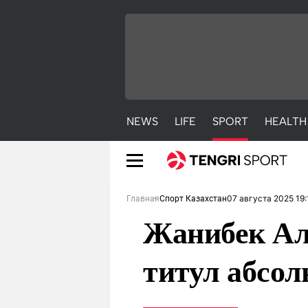
NEWS
LIFE
SPORT
HEALTH
07 августа 2025 19:
Главная
Спорт Казахстан
Жанибек Ал
титул абсо
NEWS
LIFE
S
Новости
Красиво
С