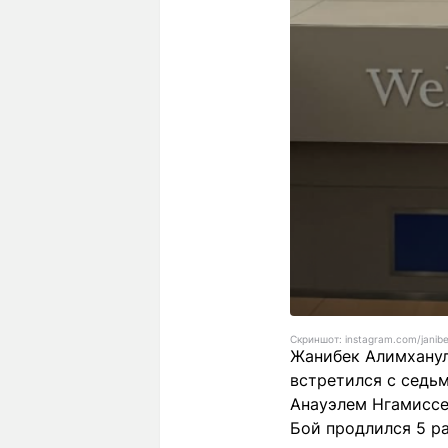
Скриншот: instagram.com/janibe
Жанибек Алимханулы
встретился с седь
Анауэлем Нгамиссе
Бой продлился 5 р