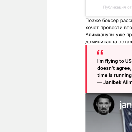
Публикация от
Позже боксер расск
хочет провести вто
Алимханулы уже пр
доминиканца остало
I'm flying to U
doesn't agree, 
time is running
— Janibek Ali