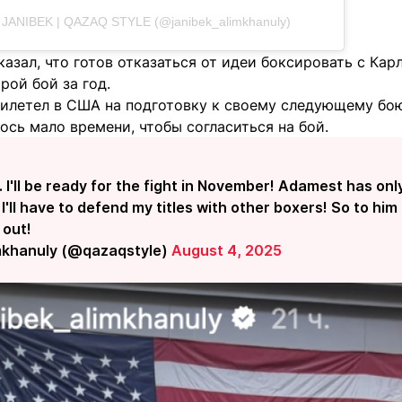
 JANIBEK | QAZAQ STYLE (@janibek_alimkhanuly)
азал, что готов отказаться от идеи боксировать с Ка
рой бой за год.
илетел в США на подготовку к своему следующему бою.
сь мало времени, чтобы согласиться на бой.
S. I'll be ready for the fight in November! Adamest has onl
I'll have to defend my titles with other boxers! So to hi
 out!
mkhanuly (@qazaqstyle)
August 4, 2025