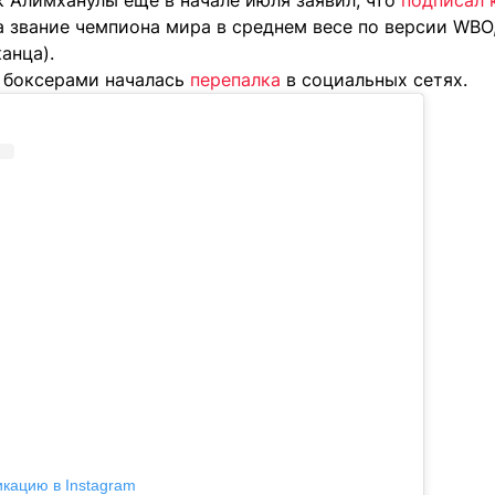
 Алимханулы еще в начале июля заявил, что
подписал 
 звание чемпиона мира в среднем весе по версии WBO, 
анца).
 боксерами началась
перепалка
в социальных сетях.
икацию в Instagram