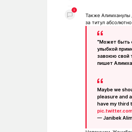
1
Также Алимханулы д
за титул абсолютно
"Может быть е
улыбкой приме
завоюю свой т
пишет Алимха
Maybe we should
pleasure and a
have my third t
pic.twitter.c
— Janibek Ali