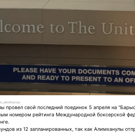
k_alimkhanuly
 провел свой последний поединок 5 апреля на "Барыс 
мым номером рейтинга Международной боксерской феде
нге.
аундов из 12 запланированных, так как Алимханулы от