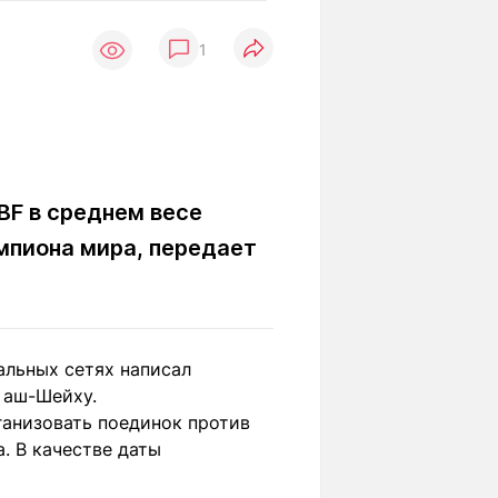
Вокруг света
Образование
1
Путевые
Учебные
заметки
заведения
Маршруты
ты
Заилийского
Алатау
BF в среднем весе
мпиона мира, передает
Светлая тема
Мы в социальных сетях
альных сетях написал
 аш-Шейху.
ганизовать поединок против
. В качестве даты