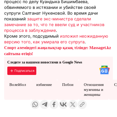
процесс по делу Куандыка Бишимбаева,
обвиняемого в истязании и убийстве своей
супруги Салтанат Нукеновой. Во время дачи
показаний
защите экс-министра сделали
замечание за то, что те ввели суд и участников
процесса в заблуждение
.
Кроме этого, подсудимый
изложил неожиданную
версию того, как умирала его супруга
.
Спорт әлеміндегі жаңалықтар қазақ тілінде: Massaget.kz
сайтына өтіңіз!
Следите за нашими новостями в Google News
Подписаться
Волейбол
избиение
Побои
Отношения
С
мужчины и
женщины