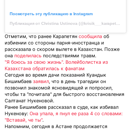
Посмотреть эту публикацию в Instagram
Публикация от Christina Ustinova (@krisik___karapetyan)
Отметим, что ранее Карапетян
сообщила
об
избиении со стороны парня-иностранца и
рассказала о скором вылете в Казахстан. Позже
она
поделилась
последствиями травм.
"Я боюсь за свою жизнь". Волейболистка из
Казахстана обратилась к фанатам
Сегодня во время дачи показаний Куандык
Бишимбаев
заявил
, что в день трагедии он
позвонил знакомой ясновидящей и попросил,
чтобы та "почитала" для быстрого восстановления
Салтанат Нукеновой.
Ранее Бишимбаев рассказал в суде, как избивал
Нукенову:
Она упала, я пнул ее раза 4 со словами:
"Вставай, че ты"
.
Напомним, сегодня в Астане продолжается