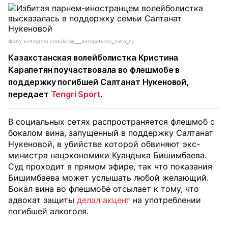
Фото: instagram.com/krisik___karapetyan/_salta_n/
Казахстанская волейболистка Кристина
Карапетян поучаствовала во флешмобе в
поддержку погибшей Салтанат Нукеновой,
передает
Tengri Sport
.
В социальных сетях распространяется флешмоб с
бокалом вина, запущенный в поддержку Салтанат
Нукеновой, в убийстве которой обвиняют экс-
министра нацэкономики Куандыка Бишимбаева.
Суд проходит в прямом эфире, так что показания
Бишимбаева может услышать любой желающий.
Бокал вина во флешмобе отсылает к тому, что
адвокат защиты
делал акцент
на употреблении
погибшей алкоголя.