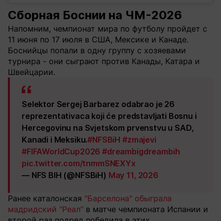
Сборная Боснии на ЧМ-2026
Напомним, чемпионат мира по футболу пройдет с
11 июня по 17 июля в США, Мексике и Канаде.
Боснийцы попали в одну группу с хозяевами
турнира - они сыграют против Канады, Катара и
Швейцарии.
Selektor Sergej Barbarez odabrao je 26
reprezentativaca koji će predstavljati Bosnu i
Hercegovinu na Svjetskom prvenstvu u SAD,
Kanadi i Meksiku.
#NFSBiH
#zmajevi
#FIFAWorldCup2026
#dreambigdreambih
pic.twitter.com/tnmmSNEXYx
— NFS BIH (@NFSBiH)
May 11, 2026
Ранее каталонская
"Барселона" обыграла
мадридский "Реал"
в матче чемпионата Испании и
второй раз подряд победила в этих