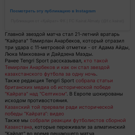
Посмотреть эту публикацию в Instagram
Публикация от «Қайрат» ФК | FC Kairat Almaty (@f.c.kairat)
Главной звездой матча стал 21-летний вратарь
"Кайрата" Темирлан Анарбеков, который отразил
три удара с 11-метровой отметки - от Адама Айды,
Люка Маккована и Дайдзена Маэды.
Ранее Tengri Sport рассказывал,
кто такой
Темирлан Анарбеков и как он стал звездой
казахстанского футбола за одну ночь
.
Также редакция Tengri Sport
собрала статьи
британских медиа об исторической победе
"Кайрата" над "Селтиком"
. В Европе шокированы
исходом противостояния.
Казахский той прервали ради исторической
победы “Кайрата“: видео
Также мы
собрали реакции футболистов сборной
Казахстана
, которые переживали за алматинский
"Кайрат" во время решающего матча