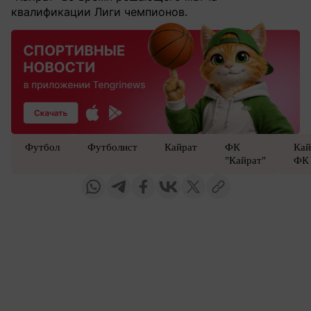
квалификации Лиги чемпионов.
Футбол
Футболист
Кайрат
ФК
Кай
"Кайрат"
ФК