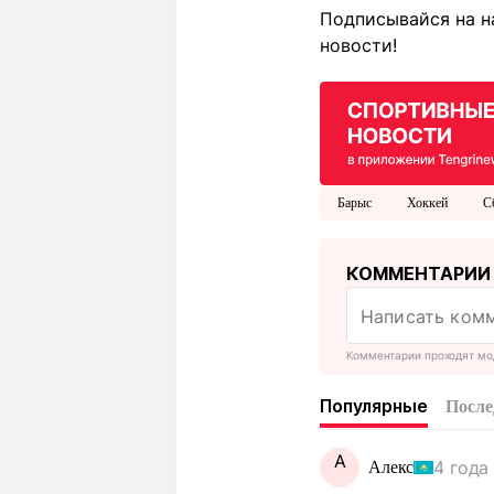
Подписывайся на н
новости!
Барыс
Хоккей
С
КОММЕНТАРИИ
Комментарии проходят мо
Популярные
После
А
4 года
Алекс