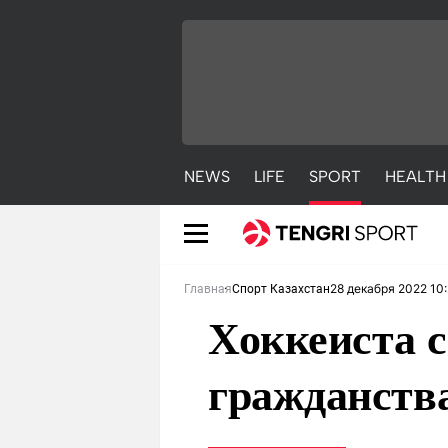
NEWS
LIFE
SPORT
HEALTH
28 декабря 2022 10
Главная
Спорт Казахстан
Хоккеиста 
гражданств
NEWS
LIFE
S
Новости
Красиво
С