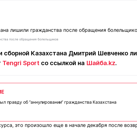
Статьи
округ спорта
Статьи
Полезное
ренды
Блоги
ига
Обзоры
емпионов
Спецпроек
анства после обращения болельщиков
и сборной Казахстана
Дмитрий Шевченко
ли
т
Tengri Sport
со ссылкой на
Шайба.kz
.
Контакты редакции
Вакансии
Реклама
Пресс-центр
ИЕ
клама
ыл правду об “аннулировании“ гражданства Казахстана
+7 (700) 3 888 188
урса, это произошло еще в начале декабря после возв