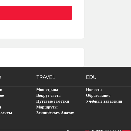
O
TRAVEL
EDU
ти
Моя страна
Новости
ое
Вокруг света
Образование
Путевые заметки
Учебные заведения
ы
Маршруты
роекты
Заилийского Алатау