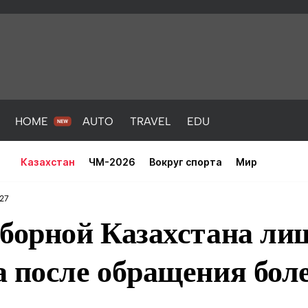
HOME
AUTO
TRAVEL
EDU
Казахстан
ЧМ-2026
Вокруг спорта
Мир
:27
сборной Казахстана л
а после обращения бо
PORT
HEALTH
HOME
AUTO
Новости
порт
Новости
Новости