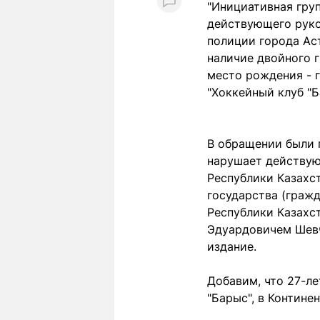
"Инициативная гру
действующего руко
полиции города Ас
наличие двойного 
место рождения - г
"Хоккейный клуб "Б
В обращении были 
нарушает действую
Республики Казахс
государства (гражд
Республики Казахст
Эдуардовичем Шевч
издание.
Добавим, что 27-ле
"Барыс", в Контине