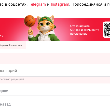
ас в соцсетях:
Telegram
и
Instagram
. Присоединяйся и 
борная Казахстана
дерацию редакцией
дние
 назад