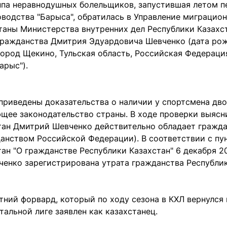
ппа неравнодушных болельщиков, запустившая летом п
водства "Барыса", обратилась в Управление миграцио
таны Министерства внутренних дел Республики Казахст
гражданства Дмитрия Эдуардовича Шевченко (дата рожд
ород Щекино, Тульская область, Российская Федерация
арыс").
приведены доказательства о наличии у спортсмена дво
щее законодательство страны. В ходе проверки выясн
тан Дмитрий Шевченко действительно обладает гражд
анством Российской Федерации). В соответствии с пун
ан "О гражданстве Республики Казахстан" 6 декабря 2
енко зарегистрирована утрата гражданства Республики
тний форвард, который по ходу сезона в КХЛ вернулся 
нтальной лиге заявлен как казахстанец.