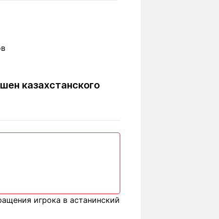
Вокруг света
Образование
Путевые
Учебные
заметки
заведения
Маршруты
ты
Заилийского
Алатау
шен казахстанского
Светлая тема
Мы в социальных сетях
ращения игрока в астанинский