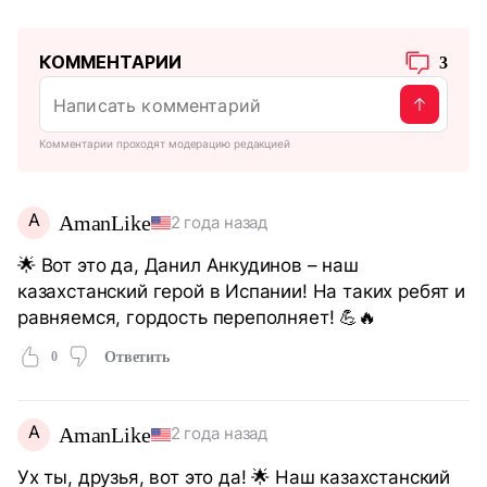
КОММЕНТАРИИ
3
Комментарии проходят модерацию редакцией
A
AmanLike
2 года назад
🌟 Вот это да, Данил Анкудинов – наш
казахстанский герой в Испании! На таких ребят и
равняемся, гордость переполняет! 💪🔥
0
Ответить
A
AmanLike
2 года назад
Ух ты, друзья, вот это да! 🌟 Наш казахстанский