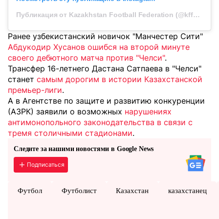
Публикация от Kazakhstan Football Federation (@kff_resmi)
Ранее узбекистанский новичок "Манчестер Сити"
Абдукодир Хусанов ошибся на второй минуте
своего дебютного матча против "Челси"
.
Трансфер 16-летнего Дастана Сатпаева в "Челси"
станет
самым дорогим в истории Казахстанской
премьер-лиги
.
А в Агентстве по защите и развитию конкуренции
(АЗРК) заявили о возможных
нарушениях
антимонопольного законодательства в связи c
тремя столичными стадионами
.
Следите за нашими новостями в Google News
Подписаться
Футбол
Футболист
Казахстан
казахстанец