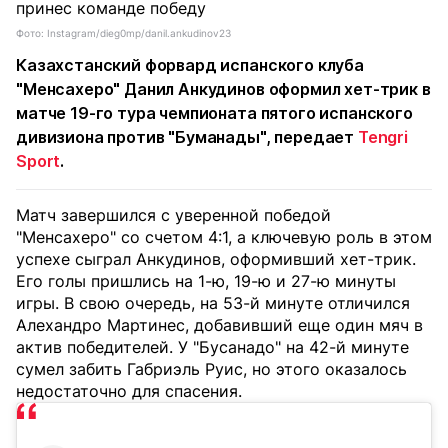
Фото: Instagram/dieg0mp/danil.ankudinov23
Казахстанский форвард испанского клуба
"Менсахеро" Данил Анкудинов оформил хет-трик в
матче 19-го тура чемпионата пятого испанского
дивизиона против "Буманады", передает
Tengri
Sport
.
Матч завершился с уверенной победой
"Менсахеро" со счетом 4:1, а ключевую роль в этом
успехе сыграл Анкудинов, оформивший хет-трик.
Его голы пришлись на 1-ю, 19-ю и 27-ю минуты
игры. В свою очередь, на 53-й минуте отличился
Алехандро Мартинес, добавивший еще один мяч в
актив победителей. У "Бусанадо" на 42-й минуте
сумел забить Габриэль Руис, но этого оказалось
недостаточно для спасения.