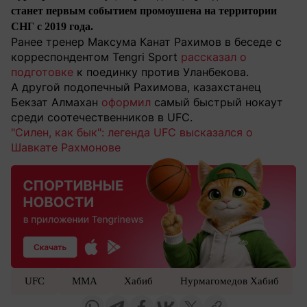
станет первым событием промоушена на территории
СНГ c 2019 года.
Ранее тренер Максума Канат Рахимов в беседе с
корреспондентом Tengri Sport
рассказал о
подготовке
к поединку против Уланбекова.
А
другой подопечный Рахимова, казахстанец
Бекзат Алмахан
оформил
самый быстрый нокаут
среди соотечественников в UFC.
"Силен, как бык": легенда UFC высказался о
Шавкате Рахмонове
UFC
MMA
Хабиб
Нурмагомедов Хабиб