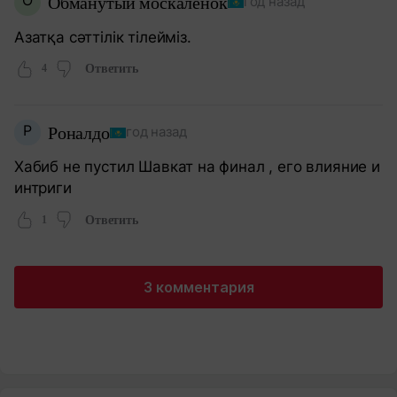
Обманутый москалёнок
год назад
Азатқа сәттілік тілейміз.
4
Ответить
Р
Роналдо
год назад
Хабиб не пустил Шавкат на финал , его влияние и
интриги
1
Ответить
3 комментария