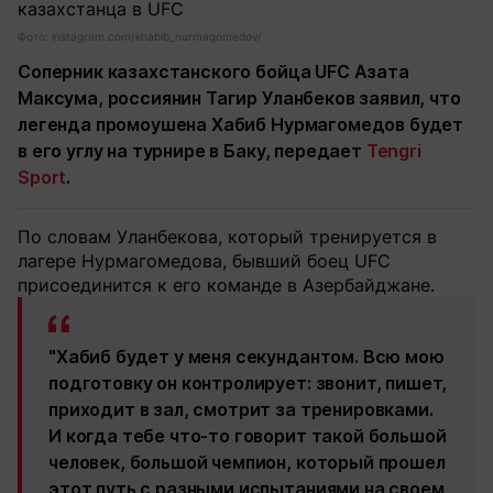
Фото: instagram.com/khabib_nurmagomedov/
Соперник казахстанского бойца UFC Азата
Максума, россиянин Тагир Уланбеков заявил, что
легенда промоушена Хабиб Нурмагомедов будет
в его углу на турнире в Баку, передает
Tengri
Sport
.
По словам Уланбекова, который тренируется в
лагере Нурмагомедова, бывший боец UFC
присоединится к его команде в Азербайджане.
"Хабиб будет у меня секундантом. Всю мою
подготовку он контролирует: звонит, пишет,
приходит в зал, смотрит за тренировками.
И когда тебе что‑то говорит такой большой
человек, большой чемпион, который прошел
этот путь с разными испытаниями на своем