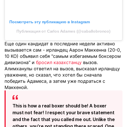
Посмотреть эту публикацию в Instagram
Публикация от Carlos Adames (@caballobronco)
Еще один кандидат в последние недели активно
вызывается сам - ирландец Аарон Маккенна (20-0,
10 КО) объявил себя "самым избегаемым боксером
дивизиона" и
бросил казахстанцу
вызов.
Алимханулы ответил на вызов, высказал ирландцу
уважение, но сказал, что хотел бы сначала
победить Адамеса, а затем уже подраться с
Маккеной.
This is how a real boxer should be! A boxer
must not fear! I respect your brave statement
and the fact that you called me out. Unlike the
others, you’re not standing there scared. One