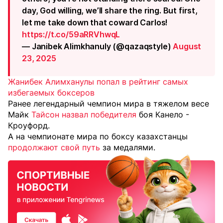
day, God willing, we’ll share the ring. But first,
let me take down that coward Carlos!
https://t.co/59aRRVhwqL
— Janibek Alimkhanuly (@qazaqstyle)
August
23, 2025
Жанибек Алимханулы попал в рейтинг самых
избегаемых боксеров
Ранее легендарный чемпион мира в тяжелом весе
Майк
Тайсон назвал победителя
боя Канело -
Кроуфорд.
А на чемпионате мира по боксу казахстанцы
продолжают свой путь
за медалями.