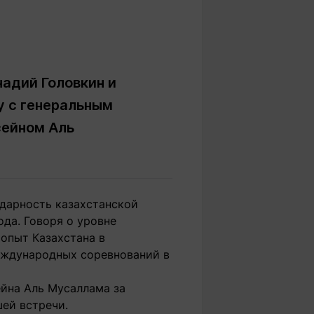
Вокруг света
Образование
Путевые
Учебные
заметки
заведения
Маршруты
ты
адий Головкин и
Заилийского
Алатау
у с генеральным
сейном Аль
Светлая тема
дарность казахстанской
ода. Говоря о уровне
Мы в социальных сетях
 опыт Казахстана в
еждународных соревнований в
ейна Аль Мусаллама за
шей встречи.