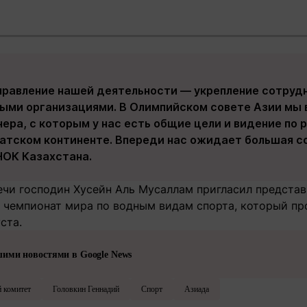
правление нашей деятельности — укрепление сотруд
ми организациями. В Олимпийском совете Азии мы 
ера, с которым у нас есть общие цели и видение по
атском континенте. Впереди нас ожидает большая со
НОК Казахстана.
ечи господин Хусейн Аль Мусаллам пригласил представ
а чемпионат мира по водным видам спорта, который пр
уста.
шими новостями в Google News
 комитет
Головкин Геннадий
Спорт
Азиада