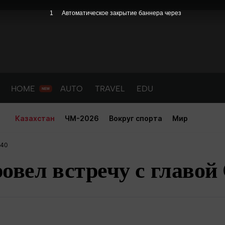
1
Автоматическое закрытие баннера через
HOME
AUTO
TRAVEL
EDU
Казахстан
ЧМ-2026
Вокруг спорта
Мир
:40
овел встречу с главо
PORT
HEALTH
HOME
AUTO
Новости
порт
Новости
Новости