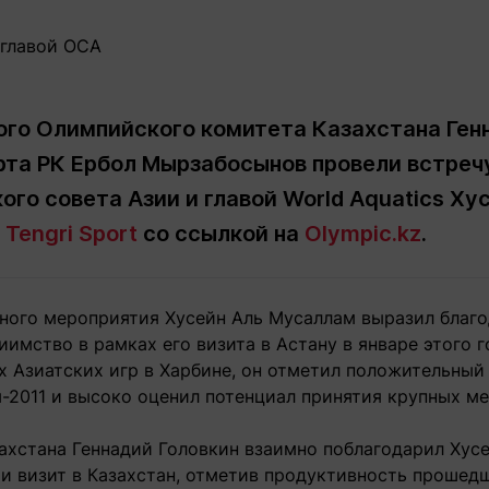
Статьи
округ спорта
Статьи
Полезное
ренды
Блоги
ига
Обзоры
емпионов
Спецпроек
го Олимпийского комитета Казахстана Генн
рта РК Ербол Мырзабосынов провели встреч
го совета Азии и главой World Aquatics Ху
т
Tengri Sport
со ссылкой на
Olympic.kz
.
Контакты редакции
Вакансии
Реклама
Пресс-центр
ного мероприятия Хусейн Аль Мусаллам выразил благо
иимство в рамках его визита в Астану в январе этого г
клама
х Азиатских игр в Харбине, он отметил положительный
+7 (700) 3 888 188
-2011 и высоко оценил потенциал принятия крупных м
ахстана Геннадий Головкин взаимно поблагодарил Хус
 и визит в Казахстан, отметив продуктивность прошед