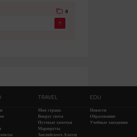
0
O
TRAVEL
EDU
ти
Моя страна
Новости
ое
Вокруг света
Образование
Путевые заметки
Учебные заведения
ы
Маршруты
роекты
Заилийского Алатау