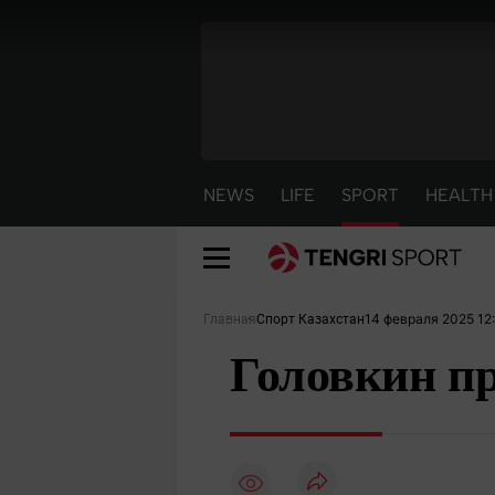
NEWS
LIFE
SPORT
HEALTH
14 февраля 2025 12
Главная
Спорт Казахстан
Головкин пр
NEWS
LIFE
S
Новости
Красиво
С