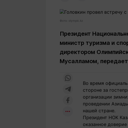
Статьи
Выгодно
В
Погода
Полезно
Т
Фото: olympic.kz
Спецпроекты
Любопытно
Л
ч
Рейтинги
Гороскопы
Президент Национально
Рецепты
министр туризма и спо
директором Олимпийско
Мусалламом,
передае
О проекте
Во время официаль
стороне за гостепр
Редакция
Ре
организации зимни
+7 (777) 001 44 99
проведении Азиады
нашей стране.
Президент НОК Каз
оказанное доверие