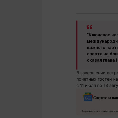
"Ключевое на
международны
важного партн
спорта на Ази
сказал глава 
В завершении встр
почетных гостей н
с 11 июля по 13 авг
Следите за на
Национальный олимпийский