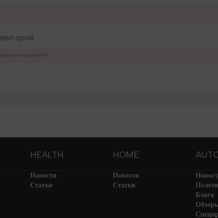
дерацию редакцией
HEALTH
HOME
AUT
Новости
Новости
Новос
Статьи
Статьи
Полезн
Блоги
Обзор
Спецп